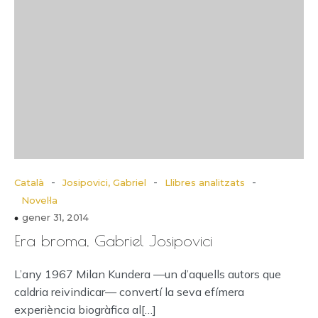
-
-
-
Català
Josipovici, Gabriel
Llibres analitzats
Novel·la
gener 31, 2014
Era broma, Gabriel Josipovici
L’any 1967 Milan Kundera —un d’aquells autors que
caldria reivindicar— convertí la seva efímera
experiència biogràfica al[…]