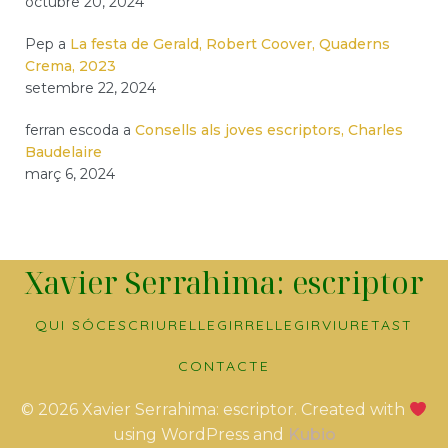
octubre 20, 2024
Pep
a
La festa de Gerald, Robert Coover, Quaderns
Crema, 2023
setembre 22, 2024
ferran escoda
a
Consells als joves escriptors, Charles
Baudelaire
març 6, 2024
Xavier Serrahima: escriptor
QUI SÓC
ESCRIURE
LLEGIR
RELLEGIR
VIURE
TAST
CONTACTE
© 2026 Xavier Serrahima: escriptor. Created with
using WordPress and
Kubio