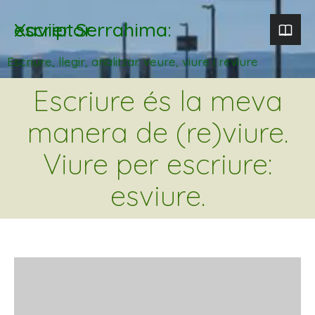
Xavier Serrahima: escriptor
Escriure, llegir, analitzar. veure, viure i reviure
Escriure és la meva
manera de (re)viure.
Viure per escriure:
esviure.