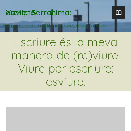
Xavier Serrahima: escriptor
Escriure, llegir, analitzar. veure, viure i reviure
Escriure és la meva
manera de (re)viure.
Viure per escriure:
esviure.