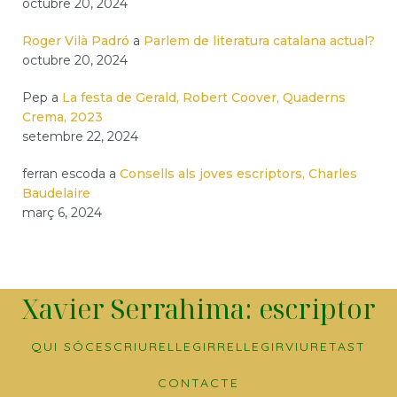
octubre 20, 2024
Roger Vilà Padró
a
Parlem de literatura catalana actual?
octubre 20, 2024
Pep
a
La festa de Gerald, Robert Coover, Quaderns
Crema, 2023
setembre 22, 2024
ferran escoda
a
Consells als joves escriptors, Charles
Baudelaire
març 6, 2024
Xavier Serrahima: escriptor
QUI SÓC
ESCRIURE
LLEGIR
RELLEGIR
VIURE
TAST
CONTACTE