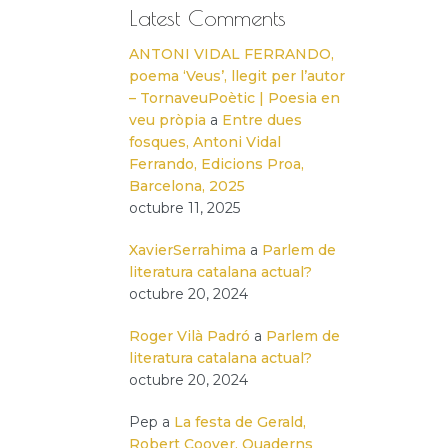
Latest Comments
ANTONI VIDAL FERRANDO,
poema ‘Veus’, llegit per l’autor
– TornaveuPoètic | Poesia en
veu pròpia
a
Entre dues
fosques, Antoni Vidal
Ferrando, Edicions Proa,
Barcelona, 2025
octubre 11, 2025
XavierSerrahima
a
Parlem de
literatura catalana actual?
octubre 20, 2024
Roger Vilà Padró
a
Parlem de
literatura catalana actual?
octubre 20, 2024
Pep
a
La festa de Gerald,
Robert Coover, Quaderns