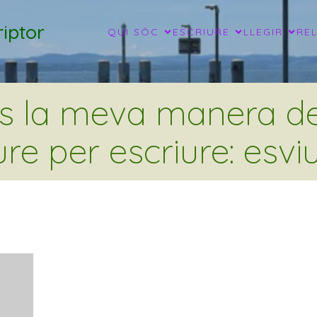
iptor
QUI SÓC
ESCRIURE
LLEGIR
RE
és la meva manera de 
ure per escriure: esviu