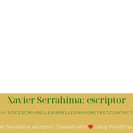
Xavier Serrahima: escriptor
UI SÓC
ESCRIURE
LLEGIR
RELLEGIR
VIURE
TAST
CONTACT
er Serrahima: escriptor. Created with
using WordPres