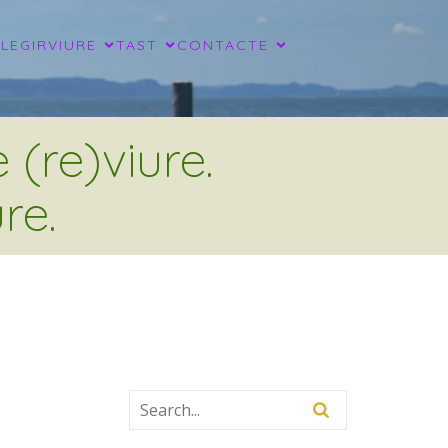
LLEGIR
VIURE
TAST
CONTACTE
(re)viure.
re.