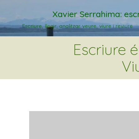
Xavier Serrahima: escr
Escriure, llegir, analitzar. veure, viure i reviure
Escriure 
Vi