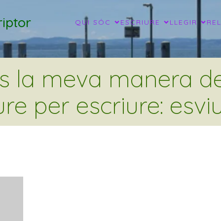
iptor
QUI SÓC
ESCRIURE
LLEGIR
RE
és la meva manera de 
ure per escriure: esviu