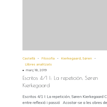
-
-
-
Castellà
Filosofia
Kierkegaard, Søren
Llibres analitzats
març 18, 2019
Escritos 4/1 I: La repetición, Søren
Kierkegaard
Escritos 4/1 I: La repetición, Søren Kierkegaard
entre reflexió i passió Acostar-se a les obres d