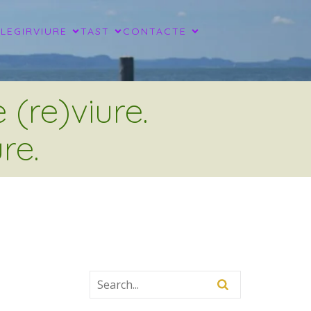
LLEGIR
VIURE
TAST
CONTACTE
(re)viure.
re.