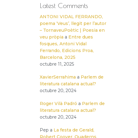
Latest Comments
ANTONI VIDAL FERRANDO,
poema ‘Veus’, llegit per l’autor
– TornaveuPoètic | Poesia en
veu pròpia
a
Entre dues
fosques, Antoni Vidal
Ferrando, Edicions Proa,
Barcelona, 2025
octubre 11, 2025
XavierSerrahima
a
Parlem de
literatura catalana actual?
octubre 20, 2024
Roger Vilà Padró
a
Parlem de
literatura catalana actual?
octubre 20, 2024
Pep
a
La festa de Gerald,
Robert Coover, Quaderns