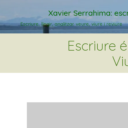
Xavier Serrahima: escr
Escriure, llegir, analitzar. veure, viure i reviure
Escriure 
Vi