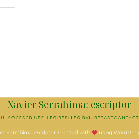
Xavier Serrahima: escriptor
UI SÓC
ESCRIURE
LLEGIR
RELLEGIR
VIURE
TAST
CONTACT
er Serrahima: escriptor. Created with
using WordPres