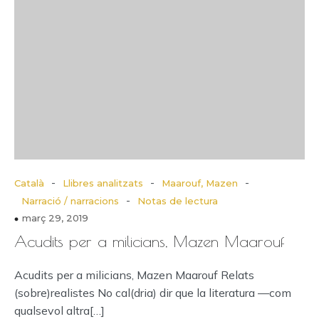
-
-
-
Català
Llibres analitzats
Maarouf, Mazen
-
Narració / narracions
Notas de lectura
març 29, 2019
Acudits per a milicians, Mazen Maarouf
Acudits per a milicians, Mazen Maarouf Relats
(sobre)realistes No cal(dria) dir que la literatura —com
qualsevol altra[…]