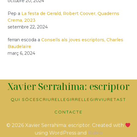
octubre 20, 2024
Pep
a
La festa de Gerald, Robert Coover, Quaderns
Crema, 2023
setembre 22, 2024
ferran escoda
a
Consells als joves escriptors, Charles
Baudelaire
març 6, 2024
Xavier Serrahima: escriptor
QUI SÓC
ESCRIURE
LLEGIR
RELLEGIR
VIURE
TAST
CONTACTE
© 2026 Xavier Serrahima: escriptor. Created with
using WordPress and
Kubio