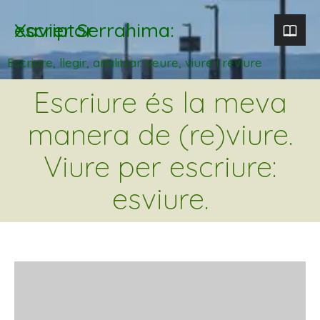
Xavier Serrahima: escriptor
Escriure, llegir, analitzar. veure, viure i reviure
Escriure és la meva
manera de (re)viure.
Viure per escriure:
esviure.