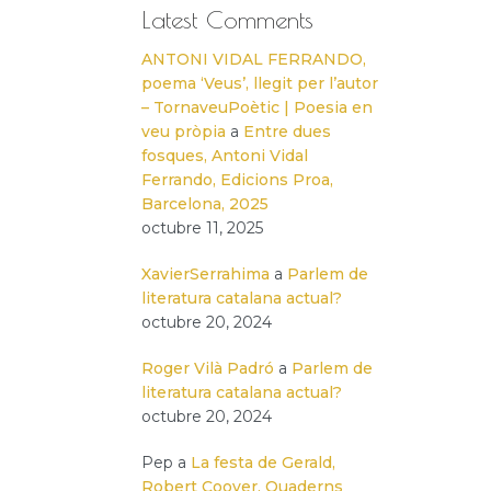
Latest Comments
ANTONI VIDAL FERRANDO,
poema ‘Veus’, llegit per l’autor
– TornaveuPoètic | Poesia en
veu pròpia
a
Entre dues
fosques, Antoni Vidal
Ferrando, Edicions Proa,
Barcelona, 2025
octubre 11, 2025
XavierSerrahima
a
Parlem de
literatura catalana actual?
octubre 20, 2024
Roger Vilà Padró
a
Parlem de
literatura catalana actual?
octubre 20, 2024
Pep
a
La festa de Gerald,
Robert Coover, Quaderns