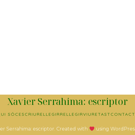
Xavier Serrahima: escriptor
UI SÓC
ESCRIURE
LLEGIR
RELLEGIR
VIURE
TAST
CONTACT
er Serrahima: escriptor. Created with
using WordPres