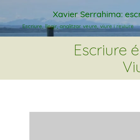
Xavier Serrahima: escr
Escriure, llegir, analitzar. veure, viure i reviure
Escriure 
Vi