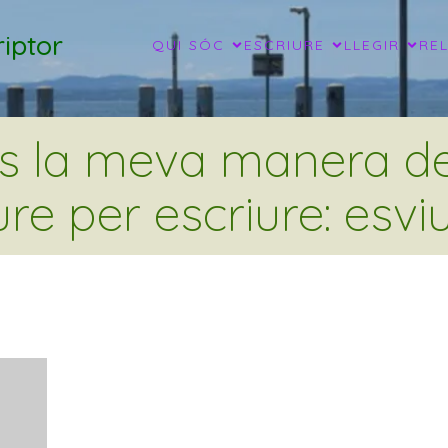
iptor
QUI SÓC
ESCRIURE
LLEGIR
RE
és la meva manera de 
ure per escriure: esviu