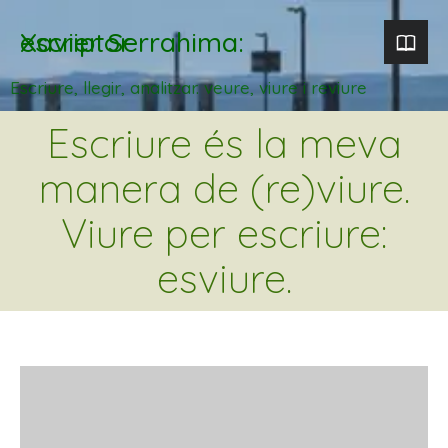
Xavier Serrahima: escriptor
Escriure, llegir, analitzar. veure, viure i reviure
Escriure és la meva
manera de (re)viure.
Viure per escriure:
esviure.