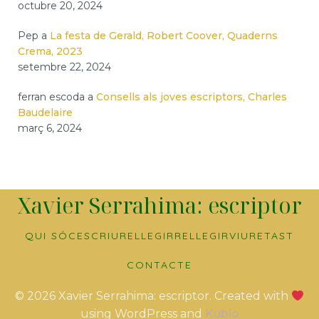
octubre 20, 2024
Pep
a
La festa de Gerald, Robert Coover, Quaderns
Crema, 2023
setembre 22, 2024
ferran escoda
a
Consells als joves escriptors, Charles
Baudelaire
març 6, 2024
Xavier Serrahima: escriptor
QUI SÓC
ESCRIURE
LLEGIR
RELLEGIR
VIURE
TAST
CONTACTE
© 2026 Xavier Serrahima: escriptor. Created with
using WordPress and
Kubio