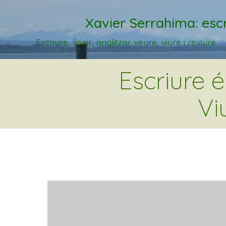
Xavier Serrahima: escr
Escriure, llegir, analitzar. veure, viure i reviure
Escriure 
Vi