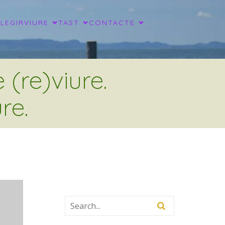
LLEGIR
VIURE
TAST
CONTACTE
(re)viure.
re.