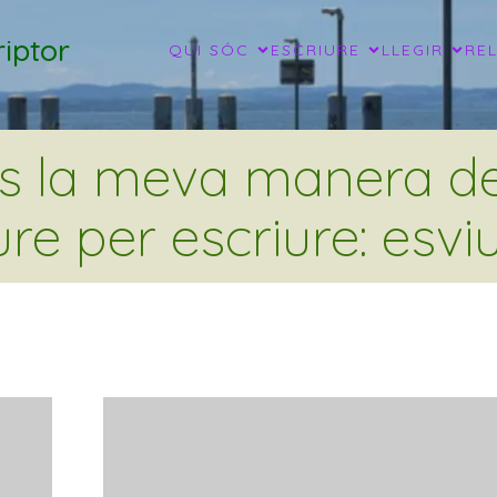
iptor
QUI SÓC
ESCRIURE
LLEGIR
RE
és la meva manera de 
ure per escriure: esviu