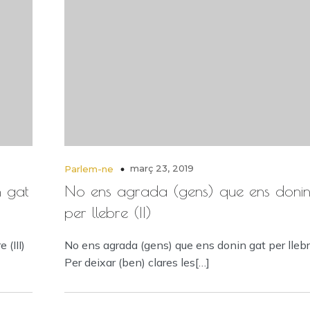
març 23, 2019
Parlem-ne
 gat
No ens agrada (gens) que ens donin
per llebre (II)
 (III)
No ens agrada (gens) que ens donin gat per llebr
Per deixar (ben) clares les[…]