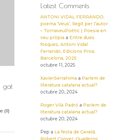
Latest Comments
ANTONI VIDAL FERRANDO,
poema ‘Veus’, llegit per l’autor
– TornaveuPoètic | Poesia en
veu pròpia
a
Entre dues
fosques, Antoni Vidal
Ferrando, Edicions Proa,
Barcelona, 2025
octubre 11, 2025
XavierSerrahima
a
Parlem de
 gat
literatura catalana actual?
octubre 20, 2024
Roger Vilà Padró
a
Parlem de
e (II)
literatura catalana actual?
octubre 20, 2024
Pep
a
La festa de Gerald,
Robert Coover, Quaderns