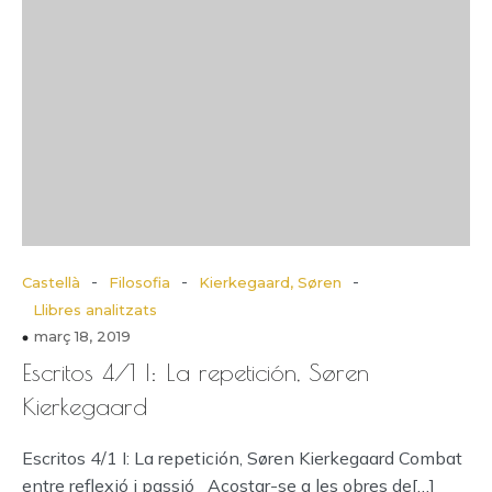
-
-
-
Castellà
Filosofia
Kierkegaard, Søren
Llibres analitzats
març 18, 2019
Escritos 4/1 I: La repetición, Søren
Kierkegaard
Escritos 4/1 I: La repetición, Søren Kierkegaard Combat
entre reflexió i passió Acostar-se a les obres de[…]