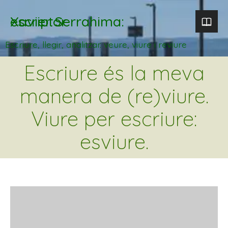
Xavier Serrahima: escriptor
Escriure, llegir, analitzar. veure, viure i reviure
Escriure és la meva
manera de (re)viure.
Viure per escriure:
esviure.