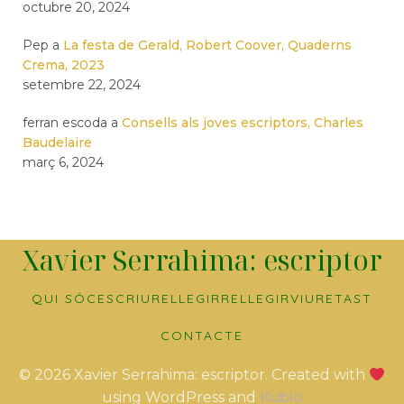
octubre 20, 2024
Pep
a
La festa de Gerald, Robert Coover, Quaderns
Crema, 2023
setembre 22, 2024
ferran escoda
a
Consells als joves escriptors, Charles
Baudelaire
març 6, 2024
Xavier Serrahima: escriptor
QUI SÓC
ESCRIURE
LLEGIR
RELLEGIR
VIURE
TAST
CONTACTE
© 2026 Xavier Serrahima: escriptor. Created with
using WordPress and
Kubio