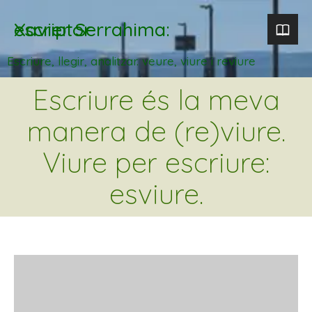
Xavier Serrahima: escriptor
Escriure, llegir, analitzar. veure, viure i reviure
Escriure és la meva
manera de (re)viure.
Viure per escriure:
esviure.