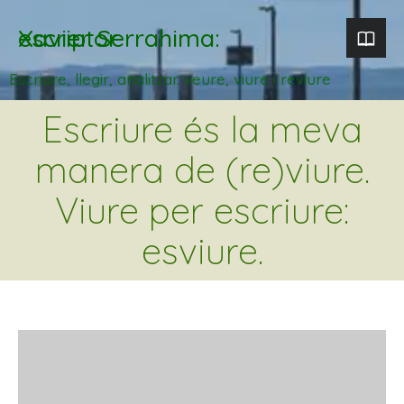
Xavier Serrahima: escriptor
Escriure, llegir, analitzar. veure, viure i reviure
Escriure és la meva
manera de (re)viure.
Viure per escriure:
esviure.