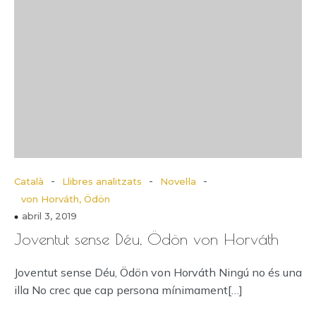
-
-
-
Català
Llibres analitzats
Novel·la
von Horváth, Ödön
abril 3, 2019
Joventut sense Déu, Ödön von Horváth
Joventut sense Déu, Ödön von Horváth Ningú no és una
illa No crec que cap persona mínimament[…]