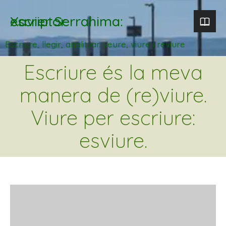
Xavier Serrahima: escriptor
Escriure, llegir, analitzar. veure, viure i reviure
Escriure és la meva
manera de (re)viure.
Viure per escriure:
esviure.