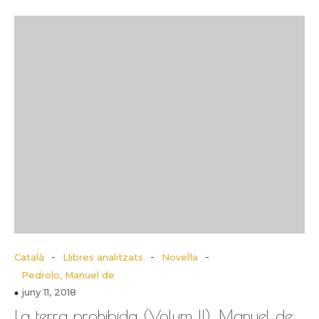
-
-
-
Català
Llibres analitzats
Novel·la
Pedrolo, Manuel de
juny 11, 2018
La terra prohibida (Volum II), Manuel de