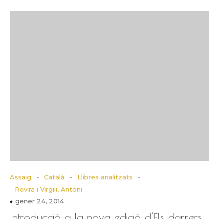
-
-
-
Assaig
Català
Llibres analitzats
Rovira i Virgili, Antoni
gener 24, 2014
Introducció a la nova edició d'Els darrers