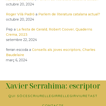
octubre 20, 2024
Roger Vilà Padró
a
Parlem de literatura catalana actual?
octubre 20, 2024
Pep
a
La festa de Gerald, Robert Coover, Quaderns
Crema, 2023
setembre 22, 2024
ferran escoda
a
Consells als joves escriptors, Charles
Baudelaire
març 6, 2024
Xavier Serrahima: escriptor
QUI SÓC
ESCRIURE
LLEGIR
RELLEGIR
VIURE
TAST
CONTACTE