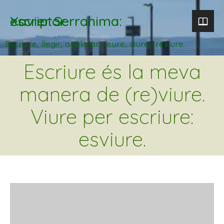
Xavier Serrahima: escriptor
Escriure, llegir, analitzar. veure, viure i reviure
Escriure és la meva
manera de (re)viure.
Viure per escriure:
esviure.