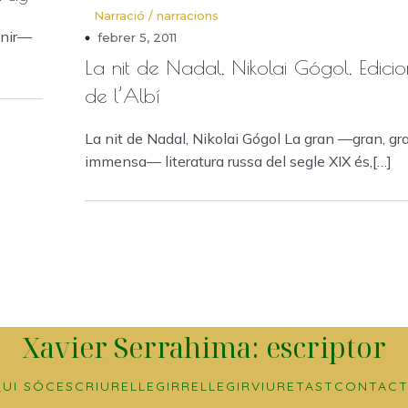
Narració / narracions
enir—
febrer 5, 2011
La nit de Nadal, Nikolai Gógol, Edicio
de l’Albí
La nit de Nadal, Nikolai Gógol La gran —gran, gr
immensa— literatura russa del segle XIX és,[…]
Xavier Serrahima: escriptor
UI SÓC
ESCRIURE
LLEGIR
RELLEGIR
VIURE
TAST
CONTACT