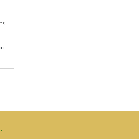
ns
an,
E