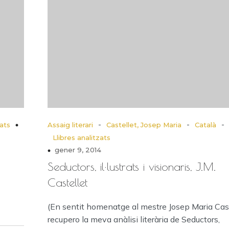
-
-
-
zats
Assaig literari
Castellet, Josep Maria
Català
Llibres analitzats
gener 9, 2014
Seductors, il·lustrats i visionaris, J.M.
Castellet
(En sentit homenatge al mestre Josep Maria Cast
recupero la meva anàlisi literària de Seductors,