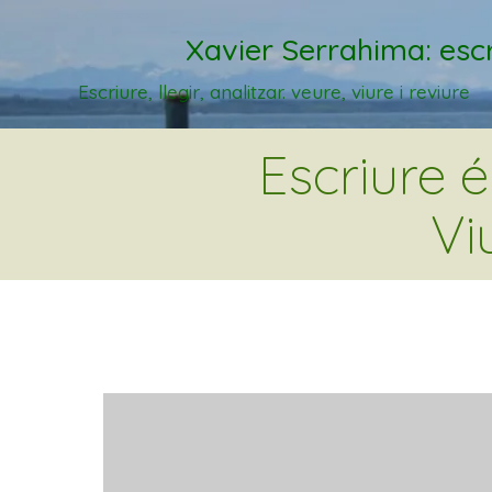
Xavier Serrahima: escr
Escriure, llegir, analitzar. veure, viure i reviure
Escriure 
Vi