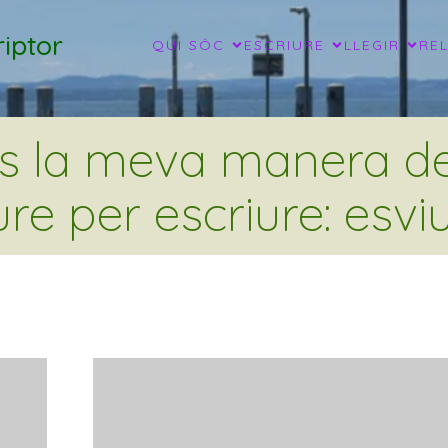
iptor
QUI SÓC
ESCRIURE
LLEGIR
RE
és la meva manera de 
ure per escriure: esviu