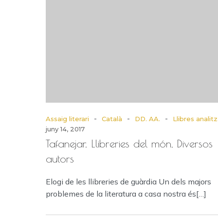
-
-
-
Assaig literari
Català
DD. AA.
Llibres analit
juny 14, 2017
Tafanejar. Llibreries del món, Diversos
autors
Elogi de les llibreries de guàrdia Un dels majors
problemes de la literatura a casa nostra és[…]