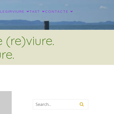
LLEGIR
VIURE
TAST
CONTACTE
(re)viure.
re.