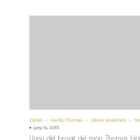
-
-
-
Català
Hardy, Thomas
Llibres analitzats
No
juny 14, 2013
Lluny del brogit del món, Thomas H