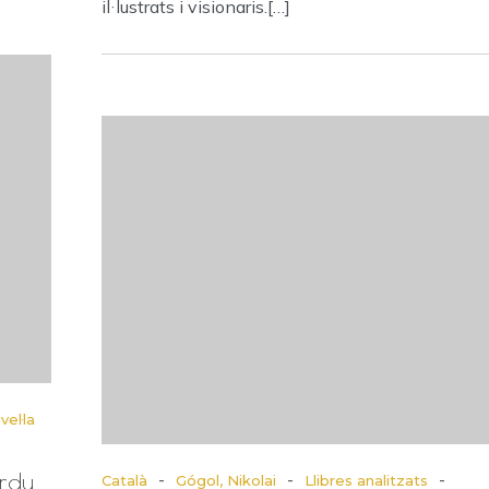
il·lustrats i visionaris.[…]
vel·la
ardy
-
-
-
Català
Gógol, Nikolai
Llibres analitzats