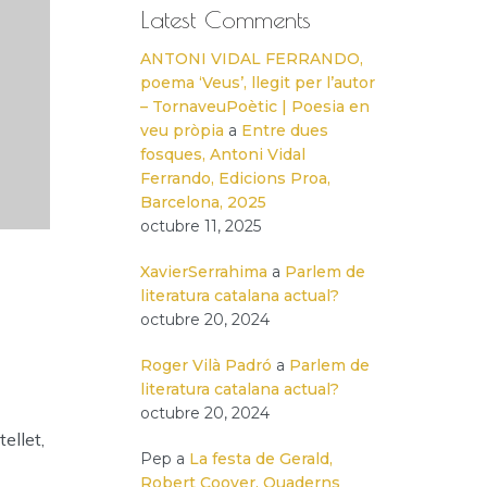
Latest Comments
ANTONI VIDAL FERRANDO,
poema ‘Veus’, llegit per l’autor
– TornaveuPoètic | Poesia en
veu pròpia
a
Entre dues
fosques, Antoni Vidal
Ferrando, Edicions Proa,
Barcelona, 2025
octubre 11, 2025
XavierSerrahima
a
Parlem de
literatura catalana actual?
octubre 20, 2024
Roger Vilà Padró
a
Parlem de
literatura catalana actual?
octubre 20, 2024
ellet,
Pep
a
La festa de Gerald,
Robert Coover, Quaderns