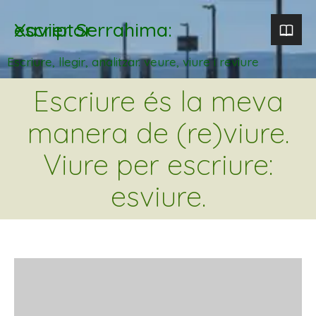
Xavier Serrahima: escriptor
Escriure, llegir, analitzar. veure, viure i reviure
Escriure és la meva
manera de (re)viure.
Viure per escriure:
esviure.