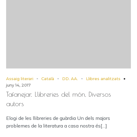
-
-
-
Assaig literari
Català
DD. AA.
Llibres analitzats
juny 14, 2017
Tafanejar. Llibreries del món, Diversos
autors
Elogi de les llibreries de guàrdia Un dels majors
problemes de la literatura a casa nostra és[…]