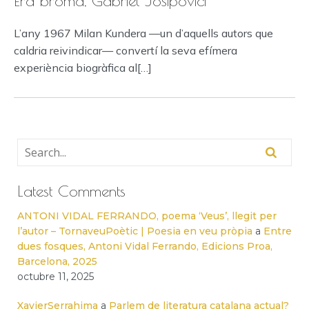
Era broma, Gabriel Josipovici
L’any 1967 Milan Kundera —un d’aquells autors que
caldria reivindicar— convertí la seva efímera
experiència biogràfica al[…]
Latest Comments
ANTONI VIDAL FERRANDO, poema ‘Veus’, llegit per
l’autor – TornaveuPoètic | Poesia en veu pròpia
a
Entre
dues fosques, Antoni Vidal Ferrando, Edicions Proa,
Barcelona, 2025
octubre 11, 2025
XavierSerrahima
a
Parlem de literatura catalana actual?