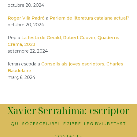
octubre 20, 2024
Roger Vilà Padró
a
Parlem de literatura catalana actual?
octubre 20, 2024
Pep
a
La festa de Gerald, Robert Coover, Quaderns
Crema, 2023
setembre 22, 2024
ferran escoda
a
Consells als joves escriptors, Charles
Baudelaire
març 6, 2024
Xavier Serrahima: escriptor
QUI SÓC
ESCRIURE
LLEGIR
RELLEGIR
VIURE
TAST
CONTACTE