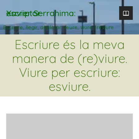
Xavier Serrahima: escriptor
Escriure, llegir, analitzar. veure, viure i reviure
Escriure és la meva
manera de (re)viure.
Viure per escriure:
esviure.