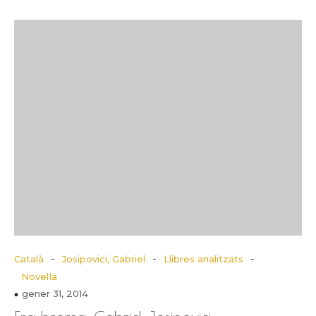
-
-
-
Català
Josipovici, Gabriel
Llibres analitzats
Novel·la
gener 31, 2014