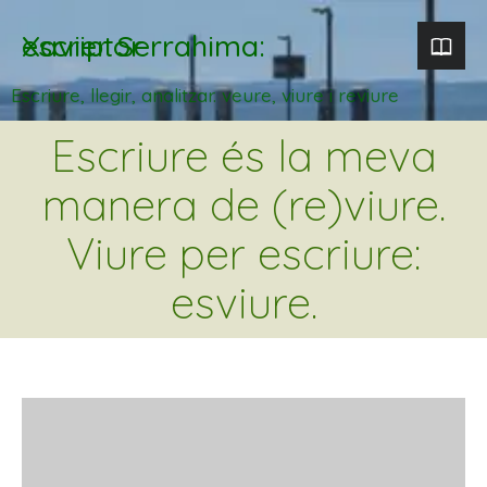
Xavier Serrahima: escriptor
Escriure, llegir, analitzar. veure, viure i reviure
Escriure és la meva
manera de (re)viure.
Viure per escriure:
esviure.