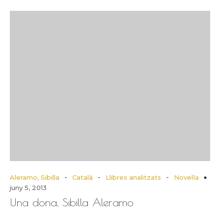
-
-
-
Aleramo, Sibilla
Català
Llibres analitzats
Novel·la
juny 5, 2013
Una dona, Sibilla Aleramo