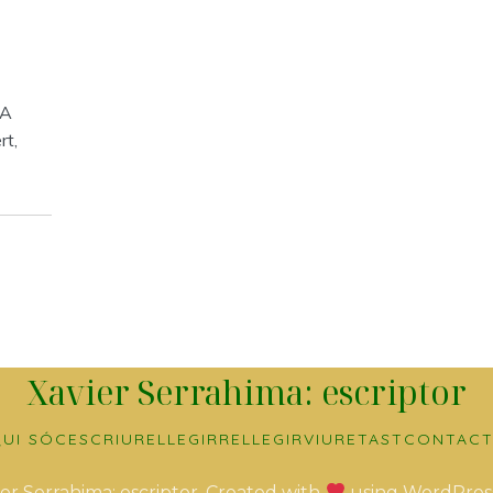
 A
rt,
Xavier Serrahima: escriptor
UI SÓC
ESCRIURE
LLEGIR
RELLEGIR
VIURE
TAST
CONTACT
er Serrahima: escriptor. Created with
using WordPres