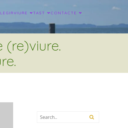
LLEGIR
VIURE
TAST
CONTACTE
(re)viure.
re.