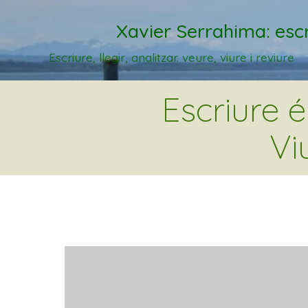
Xavier Serrahima: escr
Escriure, llegir, analitzar. veure, viure i reviure
Escriure 
Vi