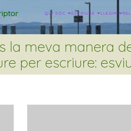
iptor
QUI SÓC
ESCRIURE
LLEGIR
RE
és la meva manera de 
ure per escriure: esviu