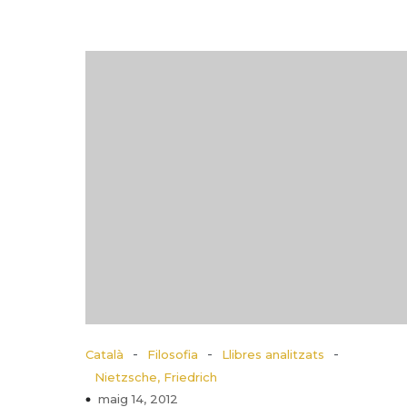
-
-
-
Català
Filosofia
Llibres analitzats
Nietzsche, Friedrich
maig 14, 2012