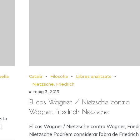
-
-
-
el·la
Català
Filosofia
Llibres analitzats
Nietzsche, Friedrich
maig 3, 2013
El cas Wagner / Nietzsche contra
Wagner, Friedrich Nietzsche
ista
…]
El cas Wagner / Nietzsche contra Wagner, Friedr
Nietzsche Podríem considerar l’obra de Friedrich