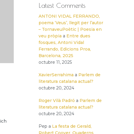
Latest Comments
ANTONI VIDAL FERRANDO,
poema ‘Veus’, llegit per l’autor
– TornaveuPoètic | Poesia en
veu pròpia
a
Entre dues
fosques, Antoni Vidal
Ferrando, Edicions Proa,
Barcelona, 2025
octubre 11, 2025
XavierSerrahima
a
Parlem de
literatura catalana actual?
octubre 20, 2024
Roger Vilà Padró
a
Parlem de
literatura catalana actual?
octubre 20, 2024
ich
Pep
a
La festa de Gerald,
Robert Coover, Quaderns