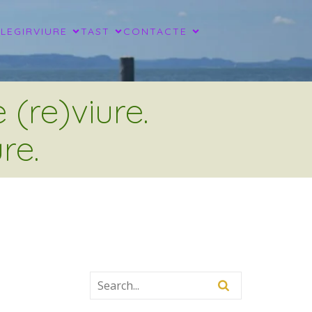
LLEGIR
VIURE
TAST
CONTACTE
(re)viure.
re.