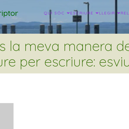
iptor
QUI SÓC
ESCRIURE
LLEGIR
RE
és la meva manera de 
ure per escriure: esviu