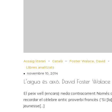
-
-
-
Assaig literari
Català
Foster Walace, David
Llibres analitzats
novembre 10, 2014
L’aigua és això, David Foster Walace
El peix vell (encara) neda contracorrent Només 
recordar el cèlebre antic proverbi francès (“Si [la
jeunesse[…]