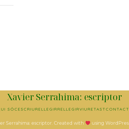
Xavier Serrahima: escriptor
UI SÓC
ESCRIURE
LLEGIR
RELLEGIR
VIURE
TAST
CONTACT
er Serrahima: escriptor. Created with
using WordPres