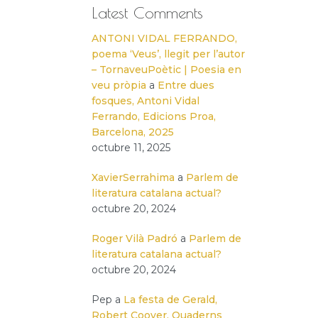
Latest Comments
ANTONI VIDAL FERRANDO,
poema ‘Veus’, llegit per l’autor
– TornaveuPoètic | Poesia en
veu pròpia
a
Entre dues
fosques, Antoni Vidal
Ferrando, Edicions Proa,
Barcelona, 2025
octubre 11, 2025
XavierSerrahima
a
Parlem de
literatura catalana actual?
octubre 20, 2024
Roger Vilà Padró
a
Parlem de
literatura catalana actual?
octubre 20, 2024
Pep
a
La festa de Gerald,
Robert Coover, Quaderns