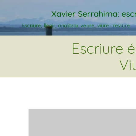
Xavier Serrahima: escr
Escriure, llegir, analitzar. veure, viure i reviure
Escriure 
Vi