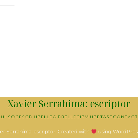
Xavier Serrahima: escriptor
UI SÓC
ESCRIURE
LLEGIR
RELLEGIR
VIURE
TAST
CONTACT
er Serrahima: escriptor. Created with
using WordPres