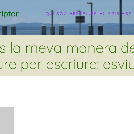
iptor
QUI SÓC
ESCRIURE
LLEGIR
RE
és la meva manera de 
ure per escriure: esviu