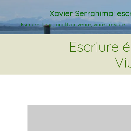
Xavier Serrahima: escr
Escriure, llegir, analitzar. veure, viure i reviure
Escriure 
Vi