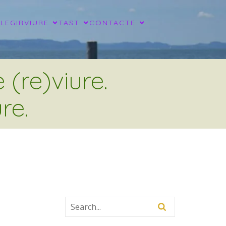
LLEGIR
VIURE
TAST
CONTACTE
(re)viure.
re.