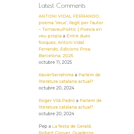
Latest Comments
ANTONI VIDAL FERRANDO,
poema ‘Veus’, llegit per l’autor
– TornaveuPoètic | Poesia en
veu pròpia
a
Entre dues
fosques, Antoni Vidal
Ferrando, Edicions Proa,
Barcelona, 2025
octubre 11, 2025
XavierSerrahima
a
Parlem de
literatura catalana actual?
octubre 20, 2024
Roger Vilà Padró
a
Parlem de
literatura catalana actual?
octubre 20, 2024
Pep
a
La festa de Gerald,
Robert Coover, Quaderns