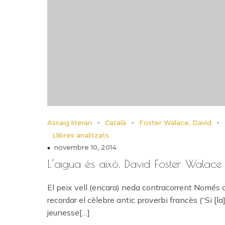
-
-
-
Assaig literari
Català
Foster Walace, David
Llibres analitzats
novembre 10, 2014
L’aigua és això, David Foster Walace
El peix vell (encara) neda contracorrent Només 
recordar el cèlebre antic proverbi francès (“Si [la
jeunesse[…]