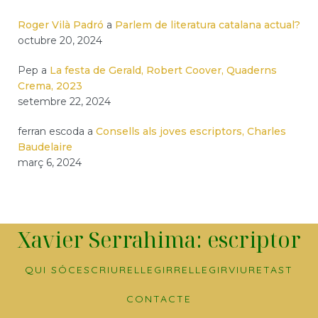
Roger Vilà Padró
a
Parlem de literatura catalana actual?
octubre 20, 2024
Pep
a
La festa de Gerald, Robert Coover, Quaderns
Crema, 2023
setembre 22, 2024
ferran escoda
a
Consells als joves escriptors, Charles
Baudelaire
març 6, 2024
Xavier Serrahima: escriptor
QUI SÓC
ESCRIURE
LLEGIR
RELLEGIR
VIURE
TAST
CONTACTE