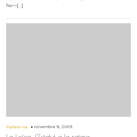
ho—[…]
novembre 8, 2009
Parlem-ne
La Lofca: l’Estatut a la ratera