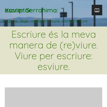
Xavier Serrahima: escriptor
Escriure, llegir, analitzar. veure, viure i reviure
Escriure és la meva
manera de (re)viure.
Viure per escriure:
esviure.