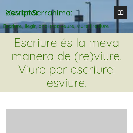
Xavier Serrahima: escriptor
Escriure, llegir, analitzar. veure, viure i reviure
Escriure és la meva
manera de (re)viure.
Viure per escriure:
esviure.