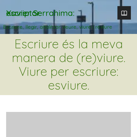
Xavier Serrahima: escriptor
Escriure, llegir, analitzar. veure, viure i reviure
Escriure és la meva
manera de (re)viure.
Viure per escriure:
esviure.