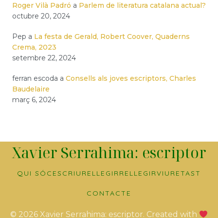
Roger Vilà Padró
a
Parlem de literatura catalana actual?
octubre 20, 2024
Pep
a
La festa de Gerald, Robert Coover, Quaderns
Crema, 2023
setembre 22, 2024
ferran escoda
a
Consells als joves escriptors, Charles
Baudelaire
març 6, 2024
Xavier Serrahima: escriptor
QUI SÓC
ESCRIURE
LLEGIR
RELLEGIR
VIURE
TAST
CONTACTE
© 2026 Xavier Serrahima: escriptor. Created with