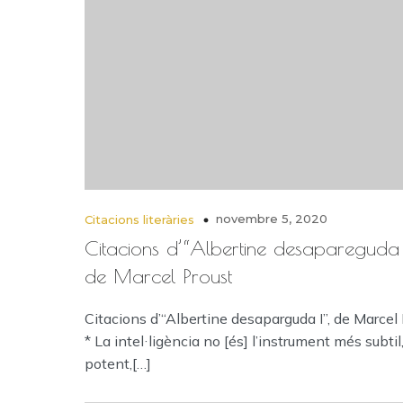
novembre 5, 2020
Citacions literàries
Citacions d’“Albertine desapareguda 
de Marcel Proust
Citacions d’“Albertine desaparguda I”, de Marcel
* La intel·ligència no [és] l’instrument més subti
potent,[…]