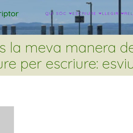
iptor
QUI SÓC
ESCRIURE
LLEGIR
RE
és la meva manera de 
ure per escriure: esviu