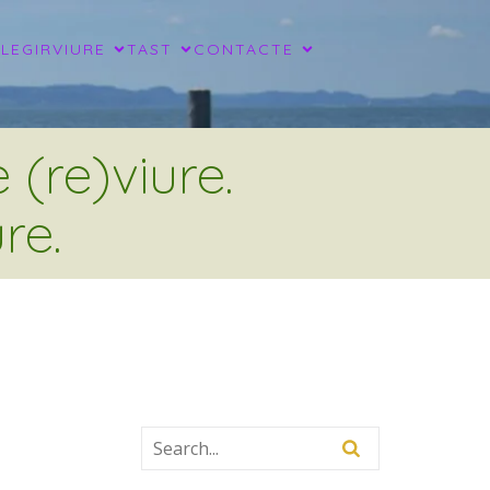
LLEGIR
VIURE
TAST
CONTACTE
(re)viure.
re.