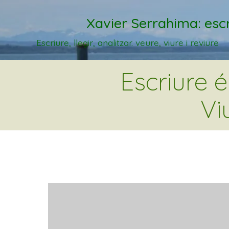
Xavier Serrahima: escr
Escriure, llegir, analitzar. veure, viure i reviure
Escriure 
Vi