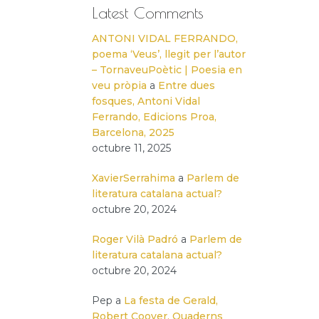
Latest Comments
ANTONI VIDAL FERRANDO,
poema ‘Veus’, llegit per l’autor
– TornaveuPoètic | Poesia en
veu pròpia
a
Entre dues
fosques, Antoni Vidal
Ferrando, Edicions Proa,
Barcelona, 2025
octubre 11, 2025
XavierSerrahima
a
Parlem de
literatura catalana actual?
octubre 20, 2024
Roger Vilà Padró
a
Parlem de
literatura catalana actual?
octubre 20, 2024
Pep
a
La festa de Gerald,
Robert Coover, Quaderns