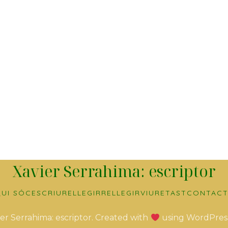
Xavier Serrahima: escriptor
UI SÓC
ESCRIURE
LLEGIR
RELLEGIR
VIURE
TAST
CONTACT
er Serrahima: escriptor. Created with
using WordPres