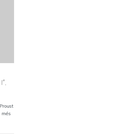
I”,
 Proust
l, més