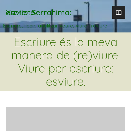
Xavier Serrahima: escriptor
Escriure, llegir, analitzar. veure, viure i reviure
Escriure és la meva
manera de (re)viure.
Viure per escriure:
esviure.