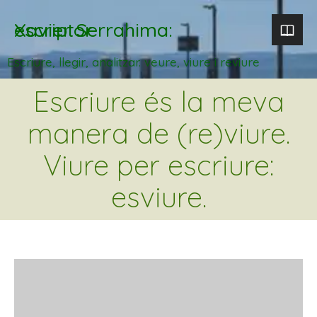
Xavier Serrahima: escriptor
Escriure, llegir, analitzar. veure, viure i reviure
Escriure és la meva
manera de (re)viure.
Viure per escriure:
esviure.