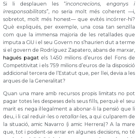
Si li desplauen les “
inconcrecions, enganys i
irresponsabilitats
”, no seria molt més coherent —i,
sobretot, molt més honest— que evités incórrer-hi?
Què expliqués, per exemple, una cosa tan senzilla
com que la immensa majoria de les retallades que
imputa a CiU i el seu Govern no s’haurien dut a terme
si el govern de Rodríguez Zapatero, abans de marxar,
hagués pagat
els 1.450 milions d’euros del Fons de
Competitivitat i els 759 milions d’euros de la disposició
addicional tercera de l’Estatut que, per llei, devia a les
arques de la Generalitat?
Quan una mare amb recursos propis limitats no pot
pagar totes les despeses dels seus fills, perquè el seu
marit es nega il·legalment a abonar-li la pensió que li
deu, i li cal reduir-les o
retallar-
les, a qui culparem de
la situació, amic Navarro (i amic Herrera)? A la mare
que, tot i podent-se errar en algunes decisions, no té