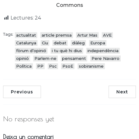
Commons
Lectures:
24
Tags:
actualitat
article premsa
Artur Mas
AVE
Catalunya
Ciu
debat
diàleg
Europa
fòrum d’opinió
i tu què hi dius
independència
opinió
Parlem-ne
pensament
Pere Navarro
Política
PP
Psc
PsoE
sobiranisme
Previous
Next
No responses yet
Deixa un comentari