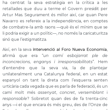
ha centrat la seva estratègia en la crítica a les
retallades que duu a terme el Govern presidit per
Artur Mas. Segurament és millor així, car quan Pere
Navarro es refereix a la independència, en comptes
de combatre-la amb raons —què és el mínim que se
li podria exigir a un polític—, no només la caricaturitza
sinó que l’estigmatitza.
Així, en la seva
intervenció al Foro Nueva Economía
,
afirmà que era “
un camí esbojarrat ple de
inconcrecions, enganys i irresponsabilitats
”. Hem
d’entendre que la seva via, la de plantejar
unilateralment una Catalunya federal, en un estat
espanyol on tant la dreta com l’esquerra senten
urticària cada vegada que es parla de federació, és un
camí molt més
assenyat
,
concret
,
versemblant
i
responsable
? Sobretot quan des de fa trenta-cinc
anys —i el que encara és més greu, des de l’Onze de