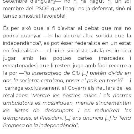
Setembre d’enguany— no hi ha hagut ni un sol
membre del PSOE que l’hagi, no ja defensat, sinó ni
tan sols mostrat favorable!
És per això que, a fi d’evitar el debat que mai no
podria guanyar —hi ha alguna altra sortida que la
independència?, es pot ésser federalista en un estat
no federalista?—, el líder socialista català es limita a
jugar amb les poques cartes (marcades i
encartonades) que li resten: juga amb foc i recorre a
la por —“
la insensatesa de CiU […] pretén dividir en
dos la societat catalana, posar el país en tensió
”— i
carrega exclusivament al Govern els neulers de les
retallades: “
Mentre les nostres aules i els nostres
ambulatoris es massifiquen, mentre s’incrementen
les llistes de desocupats i es redueixen les
d’empreses, el President […] ens anuncia […] la Terra
Promesa de la independència
”.