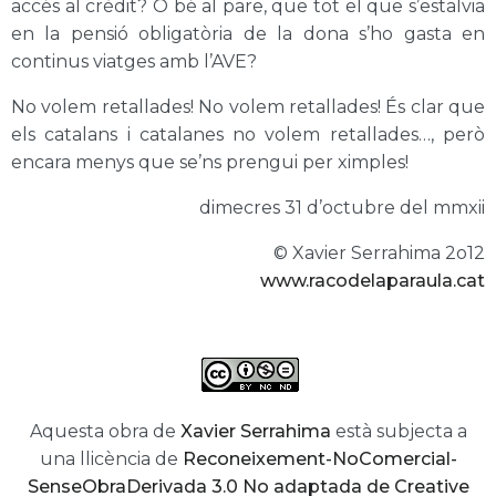
accés al crèdit? O bé al pare, que tot el que s’estalvia
en la pensió obligatòria de la dona s’ho gasta en
continus viatges amb l’AVE?
No volem retallades! No volem retallades! És clar que
els catalans i catalanes no volem retallades…, però
encara menys que se’ns prengui per ximples!
dimecres 31 d’octubre del mmxii
© Xavier Serrahima 2o12
www.racodelaparaula.cat
Aquesta obra de
Xavier Serrahima
està subjecta a
una llicència de
Reconeixement-NoComercial-
SenseObraDerivada 3.0 No adaptada de Creative