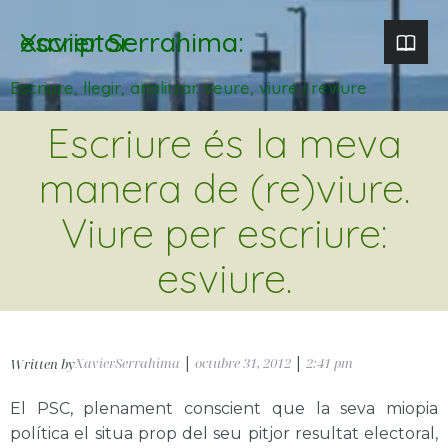
Xavier Serrahima: escriptor
Escriure, llegir, analitzar. veure, viure i reviure
Escriure és la meva
manera de (re)viure.
Viure per escriure:
esviure.
XavierSerrahima
|
octubre 31, 2012
|
2:41 pm
Written by
El PSC, plenament conscient que la seva miopia
política el situa prop del seu pitjor resultat electoral,