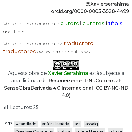
@Xavierserrahima
orcid.org/0000-0003-3528-4499
Veure la llista completa d’
autors
i
autores
i
títols
analitzats
Veure la llista completa de
traductors
i
traductores
de les obres analitzades
Aquesta obra de
Xavier Serrahima
està subjecta a
una llicència de
Reconeixement-NoComercial-
SenseObraDerivada 4.0 Internacional (CC BY-NC-ND
4.0)
Lectures:
25
Tags:
Acantilado
anàlisi literària
art
assaig
Creative Commons
critica
crítica literària
cultura