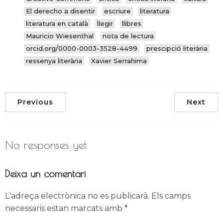
El derecho a disentir
escriure
literatura
literatura en català
llegir
llibres
Mauricio Wiesenthal
nota de lectura
orcid.org/0000-0003-3528-4499
prescipció literària
ressenya literària
Xavier Serrahima
Previous
Next
No responses yet
Deixa un comentari
L'adreça electrònica no es publicarà.
Els camps
necessaris estan marcats amb
*