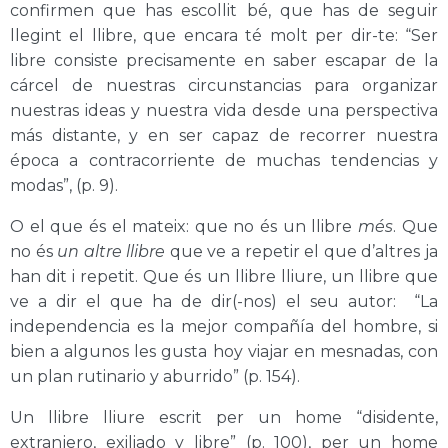
confirmen que has escollit bé, que has de seguir
llegint el llibre, que encara té molt per dir-te: “Ser
libre consiste precisamente en saber escapar de la
cárcel de nuestras circunstancias para organizar
nuestras ideas y nuestra vida desde una perspectiva
más distante, y en ser capaz de recorrer nuestra
época a contracorriente de muchas tendencias y
modas”, (p. 9).
O el que és el mateix: que no és un llibre
més
. Que
no és
un altre llibre
que ve a repetir el que d’altres ja
han dit i repetit. Que és un llibre lliure, un llibre que
ve a dir el que ha de dir(-nos) el seu autor: “La
independencia es la mejor compañía del hombre, si
bien a algunos les gusta hoy viajar en mesnadas, con
un plan rutinario y aburrido” (p. 154).
Un llibre lliure escrit per un home “disidente,
extranjero, exiliado y libre” (p. 100), per un home