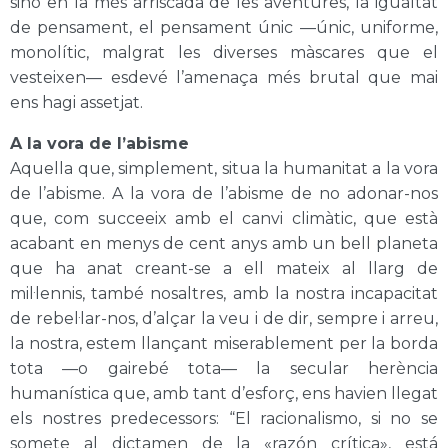
sinó en la més arriscada de les aventures, la igualtat
de pensament, el pensament únic —únic, uniforme,
monolític, malgrat les diverses màscares que el
vesteixen— esdevé l’amenaça més brutal que mai
ens hagi assetjat.
A la vora de l’abisme
Aquella que, simplement, situa la humanitat a la vora
de l’abisme. A la vora de l’abisme de no adonar-nos
que, com succeeix amb el canvi climàtic, que està
acabant en menys de cent anys amb un bell planeta
que ha anat creant-se a ell mateix al llarg de
mil·lennis, també nosaltres, amb la nostra incapacitat
de rebel·lar-nos, d’alçar la veu i de dir, sempre i arreu,
la nostra, estem llançant miserablement per la borda
tota —o gairebé tota— la secular herència
humanística que, amb tant d’esforç, ens havien llegat
els nostres predecessors: “El racionalismo, si no se
somete al dictamen de la «razón crítica», está