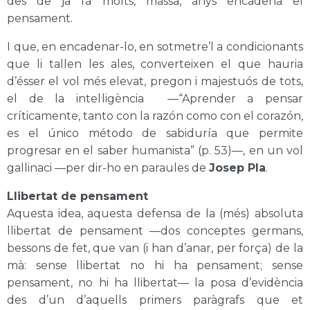
des de ja fa molts, massa, anys encadena el
pensament.
I que, en encadenar-lo, en sotmetre’l a condicionants
que li tallen les ales, converteixen el que hauria
d’ésser el vol més elevat, pregon i majestuós de tots,
el de la intel·ligència —“Aprender a pensar
críticamente, tanto con la razón como con el corazón,
es el único método de sabiduría que permite
progresar en el saber humanista” (p. 53)—, en un vol
gallinaci —per dir-ho en paraules de
Josep Pla
.
Llibertat de pensament
Aquesta idea, aquesta defensa de la (més) absoluta
llibertat de pensament —dos conceptes germans,
bessons de fet, que van (i han d’anar, per força) de la
mà: sense llibertat no hi ha pensament; sense
pensament, no hi ha llibertat— la posa d’evidència
des d’un d’aquells primers paràgrafs que et