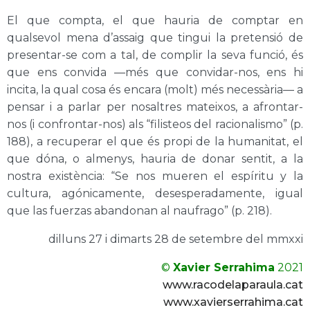
El que compta, el que hauria de comptar en
qualsevol mena d’assaig que tingui la pretensió de
presentar-se com a tal, de complir la seva funció, és
que ens convida —més que convidar-nos, ens hi
incita, la qual cosa és encara (molt) més necessària— a
pensar i a parlar per nosaltres mateixos, a afrontar-
nos (i confrontar-nos) als “filisteos del racionalismo” (p.
188), a recuperar el que és propi de la humanitat, el
que dóna, o almenys, hauria de donar sentit, a la
nostra existència: “Se nos mueren el espíritu y la
cultura, agónicamente, desesperadamente, igual
que las fuerzas abandonan al naufrago” (p. 218).
dilluns 27 i dimarts 28 de setembre del mmxxi
©
Xavier Serrahima
2021
www.racodelaparaula.cat
www.xavierserrahima.cat