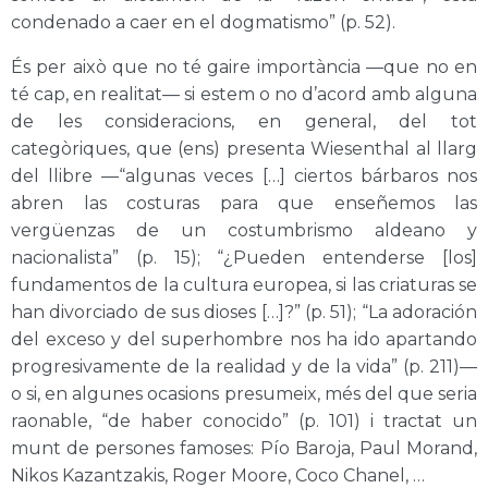
condenado a caer en el dogmatismo” (p. 52).
És per això que no té gaire importància —que no en
té cap, en realitat— si estem o no d’acord amb alguna
de les consideracions, en general, del tot
categòriques, que (ens) presenta Wiesenthal al llarg
del llibre —“algunas veces […] ciertos bárbaros nos
abren las costuras para que enseñemos las
vergüenzas de un costumbrismo aldeano y
nacionalista” (p. 15); “¿Pueden entenderse [los]
fundamentos de la cultura europea, si las criaturas se
han divorciado de sus dioses […]?” (p. 51); “La adoración
del exceso y del superhombre nos ha ido apartando
progresivamente de la realidad y de la vida” (p. 211)—
o si, en algunes ocasions presumeix, més del que seria
raonable, “de haber conocido” (p. 101) i tractat un
munt de persones famoses: Pío Baroja, Paul Morand,
Nikos Kazantzakis, Roger Moore, Coco Chanel, …