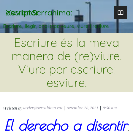
Xavier Serrahima: escriptor
Escriure, llegir, analitzar. veure, viure i reviure
Escriure és la meva
manera de (re)viure.
Viure per escriure:
esviure.
xavier@serrahima.cat
|
setembre 28, 2021
|
9:50 am
Written by
El derecho a disentir
,