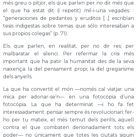
més greu o pitjor, els que parlen per no dir més que
el que ha estat dit (i repetit) mil-i-una vegades: :
“generaciones de pedantes y eruditos […] escribían
tesis indigestas sobre temas que sólo interesaban a
sus propios colegas” (p. 71).
Els que parlen, en realitat, per no dir res; per
malbaratar el silenci. Per refermar la crisi més
important que ha patir la humanitat des de la seva
naixença: la del pensament propi; la del gregarisme
dels anyells.
La que ha convertit el món —només cal viatjar una
mica per adonar-se’n— en una fotocòpia d’una
fotocòpia. La que ha determinat —i ho fa fet
interessadament: pensar sempre és revolucionari; fer-
ho per tu mateix, el més temut dels perills, aquell
contra el que combaten denonadament tots els
poder— no únicament que totes les ciutats siguin