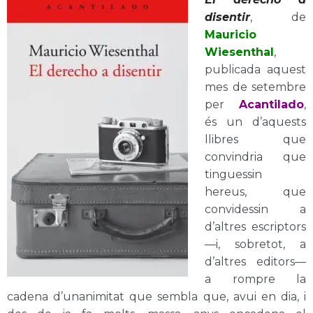
disentir
, de
Mauricio
Wiesenthal
,
publicada aquest
mes de setembre
per
Acantilado
,
és un d’aquests
llibres que
convindria que
tinguessin
hereus, que
convidessin a
d’altres escriptors
—i, sobretot, a
d’altres editors—
a rompre la
cadena d’unanimitat que sembla que, avui en dia, i