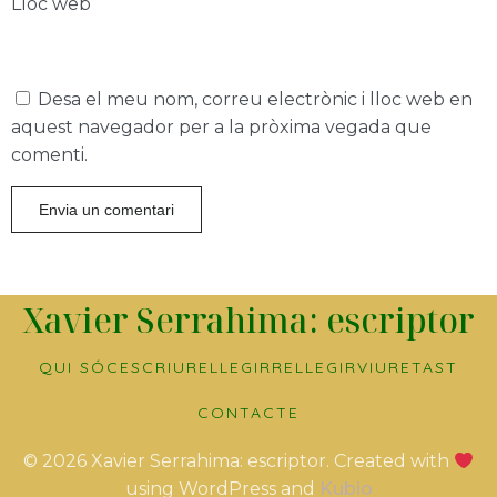
Lloc web
Desa el meu nom, correu electrònic i lloc web en
aquest navegador per a la pròxima vegada que
comenti.
Xavier Serrahima: escriptor
QUI SÓC
ESCRIURE
LLEGIR
RELLEGIR
VIURE
TAST
CONTACTE
© 2026 Xavier Serrahima: escriptor. Created with
using WordPress and
Kubio