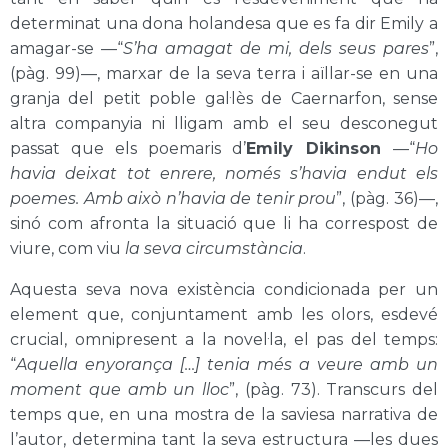
determinat una dona holandesa que es fa dir Emily a
amagar-se —“
S’ha amagat de mi, dels seus pares
”,
(pàg. 99)—, marxar de la seva terra i aïllar-se en una
granja del petit poble gal·lès de Caernarfon, sense
altra companyia ni lligam amb el seu desconegut
passat que els poemaris d’
Emily Dikinson
—“
Ho
havia deixat tot enrere, només s’havia endut els
poemes. Amb això n’havia de tenir prou
”, (pàg. 36)—,
sinó com afronta la situació que li ha correspost de
viure, com viu
la seva circumstància
.
Aquesta seva nova existència condicionada per un
element que, conjuntament amb les olors, esdevé
crucial, omnipresent a la novel·la, el pas del temps:
“
Aquella enyorança […] tenia més a veure amb un
moment que amb un lloc
”, (pàg. 73). Transcurs del
temps que, en una mostra de la saviesa narrativa de
l’autor, determina tant la seva estructura —les dues