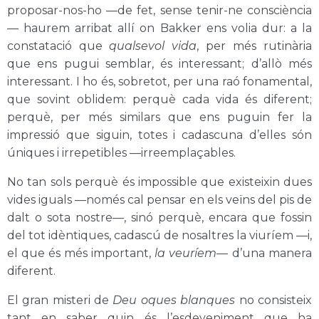
proposar-nos-ho —de fet, sense tenir-ne consciència
— haurem arribat allí on Bakker ens volia dur: a la
constatació que
qualsevol vida
, per més rutinària
que ens pugui semblar, és interessant; d’allò més
interessant. I ho és, sobretot, per una raó fonamental,
que sovint oblidem: perquè cada vida és diferent;
perquè, per més similars que ens puguin fer la
impressió que siguin, totes i cadascuna d’elles són
úniques i irrepetibles —irreemplaçables.
No tan sols perquè és impossible que existeixin dues
vides iguals —només cal pensar en els veïns del pis de
dalt o sota nostre—, sinó perquè, encara que fossin
del tot idèntiques, cadascú de nosaltres la viuríem —i,
el que és més important,
la veuríem
— d’una manera
diferent.
El gran misteri de
Deu oques blanques
no consisteix
tant en saber quin és l’esdeveniment que ha