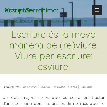
Xavier Serrahima: escriptor
Escriure, llegir, analitzar. veure, viure i reviure
Escriure és la meva
manera de (re)viure.
Viure per escriure:
esviure.
xavier@serrahima.cat
|
octubre 24, 2013
|
7:07 am
Written by
Un dels majors riscos que es corre en tractar
d’analitzar una obra literària és dir-ne més que no