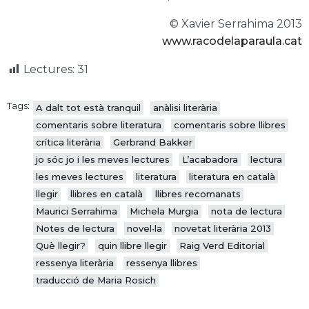
© Xavier Serrahima 2013
www.racodelaparaula.cat
Lectures:
31
Tags:
A dalt tot està tranquil
anàlisi literària
comentaris sobre literatura
comentaris sobre llibres
crítica literària
Gerbrand Bakker
jo sóc jo i les meves lectures
L’acabadora
lectura
les meves lectures
literatura
literatura en català
llegir
llibres en català
llibres recomanats
Maurici Serrahima
Michela Murgia
nota de lectura
Notes de lectura
novel•la
novetat literària 2013
Què llegir?
quin llibre llegir
Raig Verd Editorial
ressenya literària
ressenya llibres
traducció de Maria Rosich