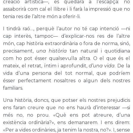
creació artística—, es quedarà a l’escapça: no
assaborirà com cal el llibre i li farà la impressió que no
tenia res de l’altre món a oferir-li.
I tindrà raó…, perquè l’autor no té cap intenció —ni
cap interès, tampoc— d’explicar-nos res de l’altre
món, cap història extraordinària o fora de norma, sinó,
precisament,
una història
tan natural i quotidiana
com ho pot ésser qualsevulla altra. O el que és el
mateix, el retrat, íntim i aprofundit,
d’una vida
. De la
vida d’una persona del tot normal, que podríem
ésser perfectament nosaltres o algun dels nostres
familiars.
Una història, doncs, que potser els nostres prejudicis
ens faran creure que no ens haurà d’interessar —si
més no, no prou. «Què ens pot atreure, d’una
existència ordinària?», ens demanarem. I ens direm:
«Per a vides ordinàries, ja tenim la nostra, no?». I, sense