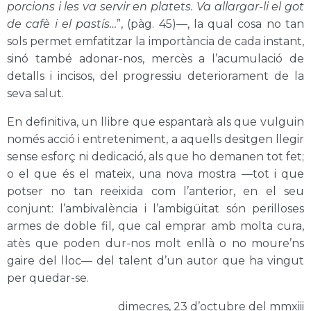
porcions i les va servir en platets. Va allargar-li el got
de cafè i el pastís…
”, (pàg. 45)—, la qual cosa no tan
sols permet emfatitzar la importància de cada instant,
sinó també adonar-nos, mercès a l’acumulació de
detalls i incisos, del progressiu deteriorament de la
seva salut.
En definitiva, un llibre que espantarà als que vulguin
només acció i entreteniment, a aquells desitgen llegir
sense esforç ni dedicació, als que ho demanen tot fet;
o el que és el mateix, una nova mostra —tot i que
potser no tan reeixida com l’anterior, en el seu
conjunt: l’ambivalència i l’ambigüitat són perilloses
armes de doble fil, que cal emprar amb molta cura,
atès que poden dur-nos molt enllà o no moure’ns
gaire del lloc— del talent d’un autor que ha vingut
per quedar-se.
dimecres, 23 d’octubre del mmxiii