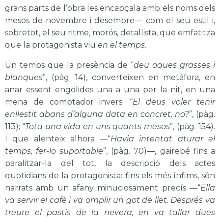
grans parts de l’obra les encapçala amb els noms dels
mesos de novembre i desembre— com el seu estil i,
sobretot, el seu ritme, morós, detallista, que emfatitza
que la protagonista viu
en el temps
.
Un temps que la presència de “
deu oques grasses i
blanques
”, (pàg. 14), converteixen en metàfora, en
anar essent engolides una a una per la nit, en una
mena de comptador invers: “
El deus voler tenir
enllestit abans d’alguna data en concret, no?
”, (pàg.
113); “
Tota una vida en uns quants mesos
”, (pàg. 154).
I que alenteix alhora —“
Havia intentat aturar el
temps, fer-lo suportable
”, (pàg. 70)—, gairebé fins a
paralitzar-la del tot, la descripció dels actes
quotidians de la protagonista: fins els més ínfims, són
narrats amb un afany minuciosament precís —“
Ella
va servir el cafè i va omplir un got de llet. Després va
treure el pastís de la nevera, en va tallar dues