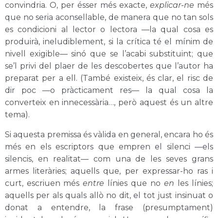
convindria. O, per ésser més exacte,
explicar-ne
més
que no seria aconsellable, de manera que no tan sols
es condicioni al lector o lectora —la qual cosa es
produirà, ineludiblement, si la crítica té el mínim de
nivell exigible— sinó que se l’acabi substituint; que
se’l privi del plaer de les descobertes que l’autor ha
preparat per a ell. (També existeix, és clar, el risc de
dir poc —o pràcticament res— la qual cosa la
converteix en innecessària…, però aquest és un altre
tema).
Si aquesta premissa és vàlida en general, encara ho és
més en els escriptors que empren el silenci —els
silencis, en realitat— com una de les seves grans
armes literàries; aquells que, per expressar-ho ras i
curt, escriuen més
entre
línies que no
en
les línies;
aquells per als quals allò no dit, el tot just insinuat o
donat a entendre, la frase (presumptament)