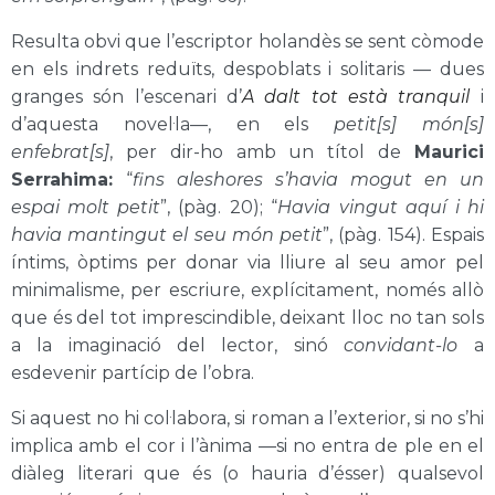
Resulta obvi que l’escriptor holandès se sent còmode
en els indrets reduïts, despoblats i solitaris — dues
granges són l’escenari d’
A dalt tot està tranquil
i
d’aquesta novel·la—, en els
petit[s] món[s]
enfebrat[s]
, per dir-ho amb un títol de
Maurici
Serrahima:
“
fins aleshores s’havia mogut en un
espai molt petit
”, (pàg. 20); “
Havia vingut aquí i hi
havia mantingut el seu món petit
”, (pàg. 154). Espais
íntims, òptims per donar via lliure al seu amor pel
minimalisme, per escriure, explícitament, només allò
que és del tot imprescindible, deixant lloc no tan sols
a la imaginació del lector, sinó
convidant-lo
a
esdevenir partícip de l’obra.
Si aquest no hi col·labora, si roman a l’exterior, si no s’hi
implica amb el cor i l’ànima —si no entra de ple en el
diàleg literari que és (o hauria d’ésser) qualsevol