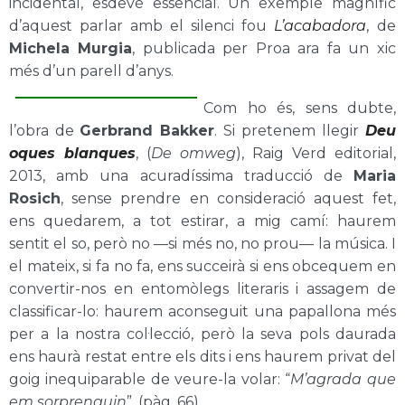
incidental, esdevé essencial. Un exemple magnífic
d’aquest parlar amb el silenci fou
L’acabadora
, de
Michela Murgia
, publicada per Proa ara fa un xic
més d’un parell d’anys.
Com ho és, sens dubte,
l’obra de
Gerbrand Bakker
. Si pretenem llegir
Deu
oques blanques
, (
De omweg
), Raig Verd editorial,
2013, amb una acuradíssima traducció de
Maria
Rosich
, sense prendre en consideració aquest fet,
ens quedarem, a tot estirar, a mig camí: haurem
sentit el so, però no —si més no, no prou— la música. I
el mateix, si fa no fa, ens succeirà si ens obcequem en
convertir-nos en entomòlegs literaris i assagem de
classificar-lo: haurem aconseguit una papallona més
per a la nostra col·lecció, però la seva pols daurada
ens haurà restat entre els dits i ens haurem privat del
goig inequiparable de veure-la volar: “
M’agrada que
em sorprenguin
”, (pàg. 66).