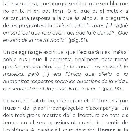
tal insensatesa, que atorgui sentit al que sembla que
no en té ni en pot tenir. O el que és el mateix, a
cercar una resposta a la que és, alhora, la pregunta
de les preguntes i la “
més simple de totes […] «¿Què
en serà del que faig avui i del que faré demà? ¿Què
en serà de la meva vida?»
”, (pàg. 51).
Un pelegrinatge espiritual que l’acostarà més i més al
poble rus i que li permetrà, finalment, determinar
que “
la irracionalitat de la fe continuava essent la
mateixa, però […] era l’única que oferia a la
humanitat respostes sobre les qüestions de la vida i,
consegüentment, la possibilitat de viure
”, (pàg. 90).
Deixaré, no cal dir-ho, que siguin els lectors els que
frueixin del plaer irreemplaçable d’acompanyar un
dels més grans mestres de la literatura de tots els
temps en el seu apassionant quest del sentit de
l’existència. Al capdavall, com descobrí
Homer
, ja fa