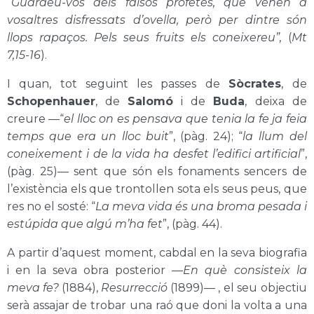
“
Guardeu-vos dels falsos profetes, que vénen a
vosaltres disfressats d’ovella, però per dintre són
llops rapaços. Pels seus fruits els coneixereu”,
(
Mt
7,15-16
).
I quan, tot seguint les passes de
Sòcrates
, de
Schopenhauer
, de
Salomó
i de
Buda
, deixa de
creure —“
el lloc on es pensava que tenia la fe ja feia
temps que era un lloc buit
”, (pàg. 24); “
la llum del
coneixement i de la vida ha desfet l’edifici artificial
”,
(pàg. 25)— sent que són els fonaments sencers de
l’existència els que trontollen sota els seus peus, que
res no el sosté: “
La meva vida és una broma pesada i
estúpida que algú m’ha fet
”, (pàg. 44).
A partir d’aquest moment, cabdal en la seva biografia
i en la seva obra posterior —
En què consisteix la
meva fe?
(1884),
Resurrecció
(1899)—
, el seu objectiu
serà assajar de trobar una raó que doni la volta a una