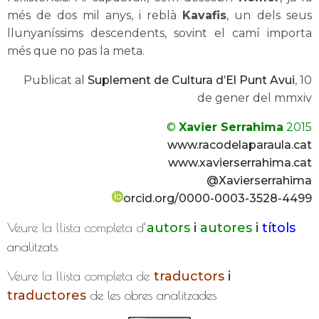
més de dos mil anys, i reblà
Kavafis
, un dels seus
llunyaníssims descendents, sovint el camí importa
més que no pas la meta.
Publicat al
Suplement de Cultura d’El Punt Avui
, 10
de gener del mmxiv
©
Xavier Serrahima
2015
www.racodelaparaula.cat
www.xavierserrahima.cat
@Xavierserrahima
orcid.org/0000-0003-3528-4499
Veure la llista completa d’
autors
i
autores
i
títols
analitzats
Veure la llista completa de
traductors
i
traductores
de les obres analitzades