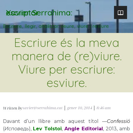
Xavier Serrahima: escriptor
Escriure, llegir, analitzar. veure, viure i reviure
Escriure és la meva
manera de (re)viure.
Viure per escriure:
esviure.
xavier@serrahima.cat
|
gener 10, 2014
|
8:46 am
Written by
Davant d’un llibre amb aquest títol —
Confessió
(
Исповедь
),
Lev Tolstoi
,
Angle Editorial
, 2013, amb