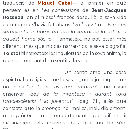
traducció de
Miquel Cabal
—
el primer en què
pensem és en
Les confessions
de
Jean-Jacques
Rosseau
, on el filòsof francès despullà la seva vida
com mai no s’havia fet abans: “
Vull mostrar als meus
semblants un home en tota la veritat de la natura; i
aquest home sóc jo
”. Tanmateix, no pot ésser més
diferent: més que no pas narrar-nos la seva biografia,
Tolstoi
hi reflecteix les inquietuds de la seva ànima, la
recerca constant d’un sentit a la vida.
Un sentit amb una base
espiritual o religiosa que la sostingui i la justifiqui, que
no troba “
en la fe cristiana ortodoxa
” que li van
ensenyar
“
des de la infantesa i durant tota
l’adolescència i la joventut
”, (pàg. 21), atès que
constata que la
creença
no implica, ineludiblement,
una
pràctica
; un comportament que diferenciï
diàfanament els creients dels que no ho són: