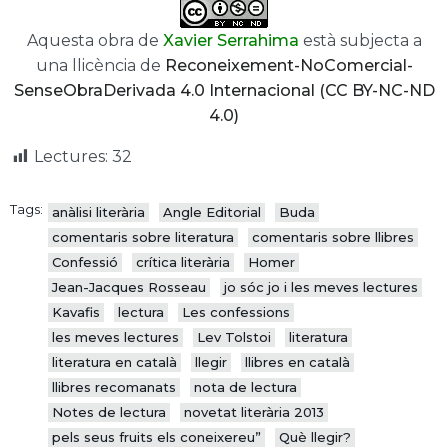
Aquesta obra de
Xavier Serrahima
està subjecta a
una llicència de
Reconeixement-NoComercial-
SenseObraDerivada 4.0 Internacional (CC BY-NC-ND
4.0)
Lectures:
32
Tags:
anàlisi literària
Angle Editorial
Buda
comentaris sobre literatura
comentaris sobre llibres
Confessió
crítica literària
Homer
Jean-Jacques Rosseau
jo sóc jo i les meves lectures
Kavafis
lectura
Les confessions
les meves lectures
Lev Tolstoi
literatura
literatura en català
llegir
llibres en català
llibres recomanats
nota de lectura
Notes de lectura
novetat literària 2013
pels seus fruits els coneixereu”
Què llegir?