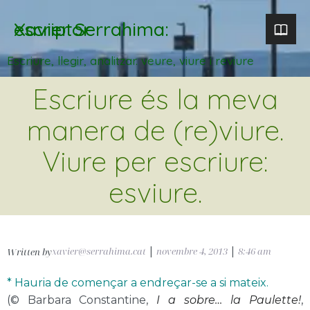
Xavier Serrahima: escriptor
Escriure, llegir, analitzar. veure, viure i reviure
Escriure és la meva
manera de (re)viure.
Viure per escriure:
esviure.
xavier@serrahima.cat
|
novembre 4, 2013
|
8:46 am
Written by
* Hauria de començar a endreçar-se a si mateix.
(© Barbara Constantine,
I a sobre… la Paulette!
,