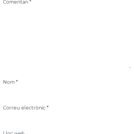
Comentari
*
Nom
*
Correu electrònic
*
Lloc web