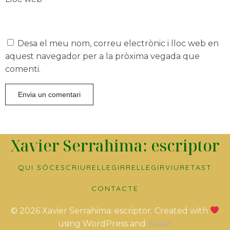
Desa el meu nom, correu electrònic i lloc web en
aquest navegador per a la pròxima vegada que
comenti.
Xavier Serrahima: escriptor
QUI SÓC
ESCRIURE
LLEGIR
RELLEGIR
VIURE
TAST
CONTACTE
© 2026 Xavier Serrahima: escriptor. Created with
using WordPress and
Kubio