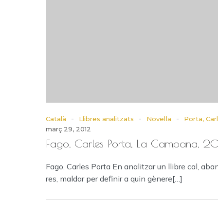
-
-
-
Català
Llibres analitzats
Novel·la
Porta, Car
març 29, 2012
Fago, Carles Porta, La Campana, 2
Fago, Carles Porta En analitzar un llibre cal, aba
res, maldar per definir a quin gènere[…]