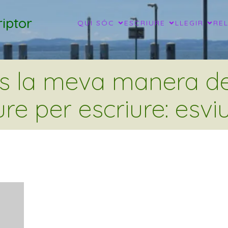
iptor
QUI SÓC
ESCRIURE
LLEGIR
RE
és la meva manera de 
ure per escriure: esviu