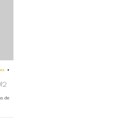
les
012
ns de