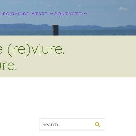
LLEGIR
VIURE
TAST
CONTACTE
(re)viure.
re.