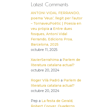
Latest Comments
ANTONI VIDAL FERRANDO,
poema ‘Veus’, llegit per l’autor
– TornaveuPoètic | Poesia en
veu pròpia
a
Entre dues
fosques, Antoni Vidal
Ferrando, Edicions Proa,
Barcelona, 2025
octubre 11, 2025
XavierSerrahima
a
Parlem de
literatura catalana actual?
octubre 20, 2024
Roger Vilà Padró
a
Parlem de
literatura catalana actual?
octubre 20, 2024
Pep
a
La festa de Gerald,
Robert Coover, Quaderns