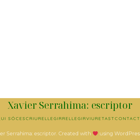
Xavier Serrahima: escriptor
UI SÓC
ESCRIURE
LLEGIR
RELLEGIR
VIURE
TAST
CONTACT
er Serrahima: escriptor. Created with
using WordPres