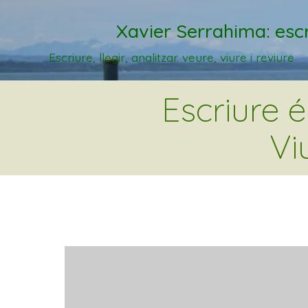
Xavier Serrahima: escr
Escriure, llegir, analitzar. veure, viure i reviure
Escriure 
Vi