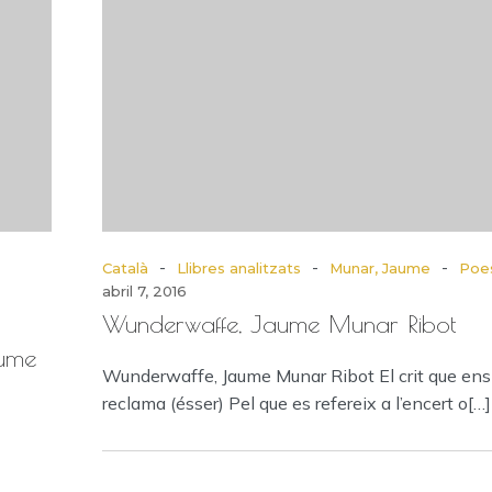
-
-
-
Català
Llibres analitzats
Munar, Jaume
Poe
abril 7, 2016
Wunderwaffe, Jaume Munar Ribot
aume
Wunderwaffe, Jaume Munar Ribot El crit que ens
reclama (ésser) Pel que es refereix a l’encert o[…]