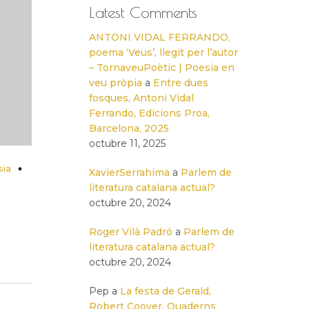
Latest Comments
ANTONI VIDAL FERRANDO,
poema ‘Veus’, llegit per l’autor
– TornaveuPoètic | Poesia en
veu pròpia
a
Entre dues
fosques, Antoni Vidal
Ferrando, Edicions Proa,
Barcelona, 2025
octubre 11, 2025
sia
XavierSerrahima
a
Parlem de
literatura catalana actual?
octubre 20, 2024
Roger Vilà Padró
a
Parlem de
literatura catalana actual?
octubre 20, 2024
Pep
a
La festa de Gerald,
Robert Coover, Quaderns