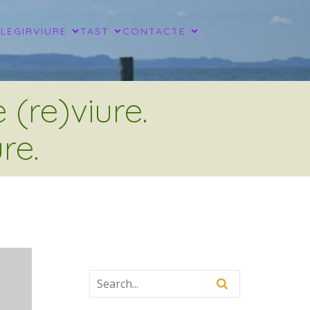
LLEGIR
VIURE
TAST
CONTACTE
(re)viure.
re.