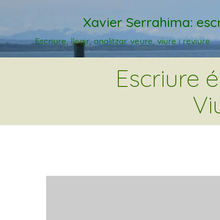
Xavier Serrahima: escr
Escriure, llegir, analitzar. veure, viure i reviure
Escriure 
Vi