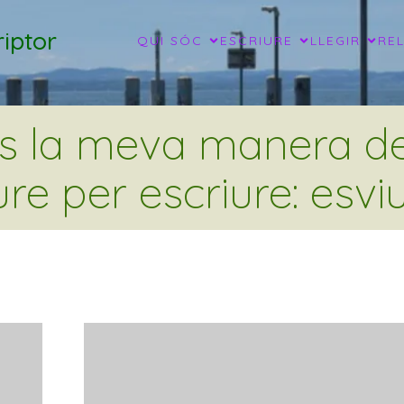
iptor
QUI SÓC
ESCRIURE
LLEGIR
RE
és la meva manera de 
ure per escriure: esviu