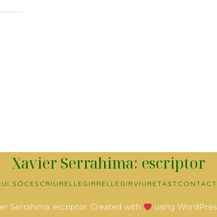
Xavier Serrahima: escriptor
UI SÓC
ESCRIURE
LLEGIR
RELLEGIR
VIURE
TAST
CONTACT
er Serrahima: escriptor. Created with
using WordPres