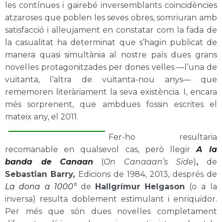
les contínues i gairebé inversemblants coincidències
atzaroses que poblen les seves obres, somriuran amb
satisfacció i alleujament en constatar com la fada de
la casualitat ha determinat que s’hagin publicat de
manera quasi simultània al nostre país dues grans
novel·les protagonitzades per dones velles —l’una de
vuitanta, l’altra de vuitanta-nou anys— que
rememoren literàriament la seva existència. I, encara
més sorprenent, que ambdues fossin escrites el
mateix any, el 2011.
Fer-ho resultaria
recomanable en qualsevol cas, però llegir
A la
banda de Canaan
(
On Canaaan’s Side
)
,
de
Sebastian Barry,
Edicions de 1984, 2013, després de
La dona a 1000°
de
Hallgrímur Helgason
(o a la
inversa) resulta doblement estimulant i enriquidor.
Per més que són dues novel·les completament