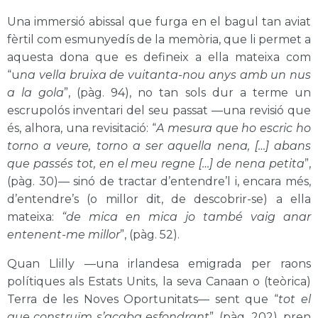
Una immersió abissal que furga en el bagul tan aviat
fèrtil com esmunyedís de la memòria, que li permet a
aquesta dona que es defineix a ella mateixa com
“u
na vella bruixa de vuitanta-nou anys amb un nus
a la gola
”, (pàg. 94), no tan sols dur a terme un
escrupolós inventari del seu passat —una revisió que
és, alhora, una revisitació: “
A mesura que ho escric ho
torno a veure, torno a ser aquella nena, […] abans
que passés tot, en el meu regne […] de nena petita
”,
(pàg. 30)— sinó de tractar d’entendre’l i, encara més,
d’entendre’s (o millor dit, de descobrir-se) a ella
mateixa:
“de mica en mica jo també vaig anar
entenent-me millor
”, (pàg. 52).
Quan Llilly —una irlandesa emigrada per raons
polítiques als Estats Units, la seva Canaan o (teòrica)
Terra de les Noves Oportunitats— sent que “
tot el
que construïm s’acaba esfondrant
”, (pàg. 202), pren