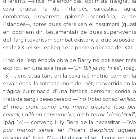
diferents —lírica, malenconiosa, optimista malgrat la
seva cruesa, la de l’irlandès; sarcàstica, agra,
combativa, irreverent, gairebé incendiària, la de
l’islandès—, totes dues ofereixen el testimoni (quasi
en podríem dir, testamental) de dues supervivents
del llarg i severíssim combat existencial que suposà el
segle XX i el seu epíleg de la primera dècada del XXI.
L’inici de l’esplèndida obra de Barry no pot ésser més
explícit; en una sola frase —“
En Bill ja no hi és
”, (pàg.
13)—, ens situa tant en la seva raó motriu com en la
seva gènesi: la sobtada mort del nét, convertida en la
tràgica culminació d’una història personal cosida a
trets de sang i desesperació —“
no trobo consol enlloc.
El meu crani conté una mena d’esfera fosa per
cervell, i allà en consumeixo, amb terror i desolació
”,
(pàg. 14)— convenç Lilly Bere de la necessitat —“
No
puc marxar sense fer l’intent d’explicar aquest
desconsol
”, (pàg. 17)— de deixar el seu llegat en una