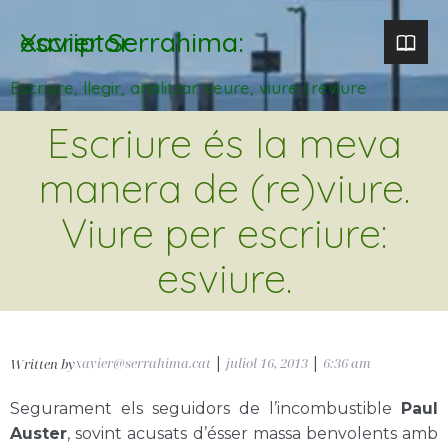
Xavier Serrahima: escriptor
Escriure, llegir, analitzar. veure, viure i reviure
Escriure és la meva
manera de (re)viure.
Viure per escriure:
esviure.
xavier@serrahima.cat
|
juliol 16, 2013
|
6:36 am
Written by
Segurament els seguidors de l’incombustible
Paul
Auster
, sovint acusats d’ésser massa benvolents amb