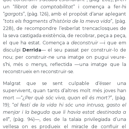
un “
llibrot de comptabilitat
” i comença a fer-hi
“
gargots
”, (pàg. 126), amb el propòsit d’anar aplegant
“
tots els fragments d’història de la meva vida
”, (pàg.
228), de recompondre l’esberlat trencaclosques de
la seva castigada existència, de recobrar, peça a peça,
el que ha estat. Comença a
deconstruir
—i que em
disculpi
Derrida
— el seu passat per construir-lo de
nou; per construir-ne una imatge on pugui veure-
s’hi, més o menys, reflectida —una imatge que la
reconstrueix en reconstruir-se.
Malgrat que se sent culpable d’ésser una
supervivent, quan tants d’altres molt més joves han
mort —“
¿Per què sóc viva, quan ell és mort?
”, (pàg.
19); “
al festí de la vida hi sóc una intrusa, gasto el
menjar i la beguda que li havia estat destinada a
ell
”, (pàg. 94)—, des de la talaia privilegiada d’una
vellesa on es produeix el miracle de confluir el