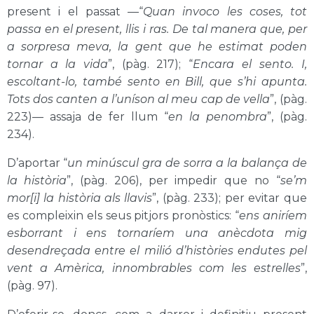
present i el passat —“
Quan invoco les coses, tot
passa en el present, llis i ras. De tal manera que, per
a sorpresa meva, la gent que he estimat poden
tornar a la vida
”, (pàg. 217); “
Encara el sento. I,
escoltant-lo, també sento en Bill, que s’hi apunta.
Tots dos canten a l’uníson al meu cap de vella
”, (pàg.
223)— assaja de fer llum “
en la penombra
”, (pàg.
234).
D’aportar “
un minúscul gra de sorra a la balança de
la història
”, (pàg. 206), per impedir que no “
se’m
mor[i] la història als llavis
”, (pàg. 233); per evitar que
es compleixin els seus pitjors pronòstics: “
ens aniríem
esborrant i ens tornaríem una anècdota mig
desendreçada entre el milió d’històries endutes pel
vent a Amèrica, innombrables com les estrelles
”,
(pàg. 97).