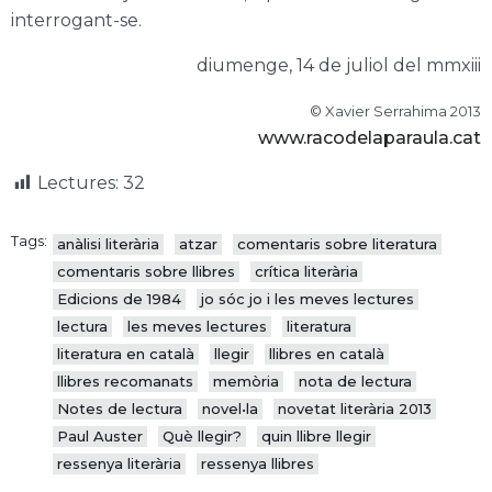
interrogant-se.
diumenge, 14 de juliol del mmxiii
© Xavier Serrahima 2013
www.racodelaparaula.cat
Lectures:
32
Tags:
anàlisi literària
atzar
comentaris sobre literatura
comentaris sobre llibres
crítica literària
Edicions de 1984
jo sóc jo i les meves lectures
lectura
les meves lectures
literatura
literatura en català
llegir
llibres en català
llibres recomanats
memòria
nota de lectura
Notes de lectura
novel•la
novetat literària 2013
Paul Auster
Què llegir?
quin llibre llegir
ressenya literària
ressenya llibres