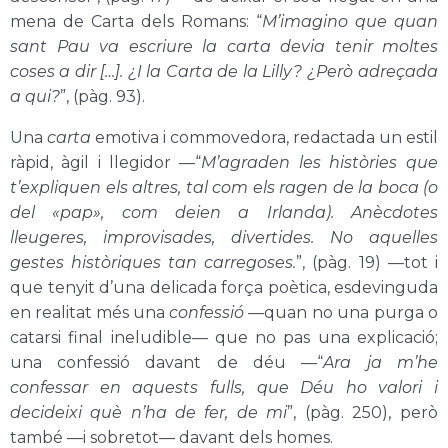
mena de Carta dels Romans: “
M’imagino que quan
sant Pau va escriure la carta devia tenir moltes
coses a dir […]. ¿I la Carta de la Lilly?
¿Però adreçada
a qui?
”, (pàg. 93).
Una
carta
emotiva i commovedora, redactada un estil
ràpid, àgil i llegidor —“
M’agraden les històries que
t’expliquen els altres, tal com els ragen de la boca (o
del «pap», com deien a Irlanda). Anècdotes
lleugeres, improvisades, divertides. No aquelles
gestes històriques tan carregoses.
”, (pàg. 19) —tot i
que tenyit d’una delicada força poètica, esdevinguda
en realitat més una
confessió
—quan no una purga o
catarsi final ineludible— que no pas una explicació;
una confessió davant de déu —“
Ara ja m’he
confessar en aquests fulls, que Déu ho valori i
decideixi què n’ha de fer, de mi
”, (pàg. 250), però
també —i sobretot— davant dels homes.