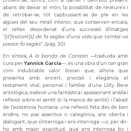
D’oferir-se, doncs, com a darrer i definitiu present
abans de deixar el món, la possibilitat de reveure’s i
de retrobar-se, tot capbussant-se de ple en les
aigües del seu mirall interior, que conserven encara,
el reflex desordenat d’una successió d’imatges
“
[d’]instant[s] de fa segles d’una vida que també va
passar fa segles
”, (pàg. 30).
En síntesi,
A la banda de Canaan
—traduïda amb
cura per
Yannick Garcia
—, és una obra d’un tan gran
com indubtable valor literari que, alhora que
presenta amb encert, precisió i elegància el
testament vital, personal i familiar d’una Llilly Bere
antològica, esdevé una fantàstica i apassionant anàlisi i
reflexió sobre el sentit (o la manca de sentit) i l’abast
de l’existència humana; una reflexió feta des de ben
endins, no pas assertiva o categòrica, ans oberta i
dialogant, que s’interroga i ens interroga —o, per dir-
ho amb major exactitud, que ens interroga bo i