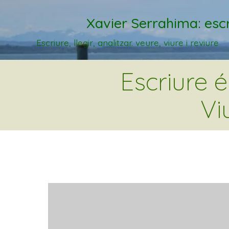
Xavier Serrahima: escr
Escriure, llegir, analitzar. veure, viure i reviure
Escriure 
Vi