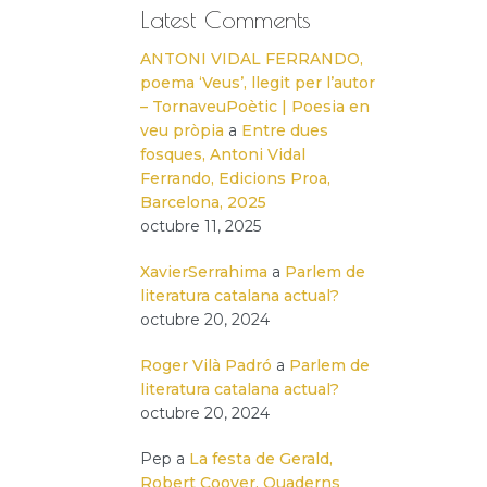
Latest Comments
ANTONI VIDAL FERRANDO,
poema ‘Veus’, llegit per l’autor
– TornaveuPoètic | Poesia en
veu pròpia
a
Entre dues
fosques, Antoni Vidal
Ferrando, Edicions Proa,
Barcelona, 2025
octubre 11, 2025
XavierSerrahima
a
Parlem de
literatura catalana actual?
octubre 20, 2024
Roger Vilà Padró
a
Parlem de
literatura catalana actual?
octubre 20, 2024
Pep
a
La festa de Gerald,
Robert Coover, Quaderns