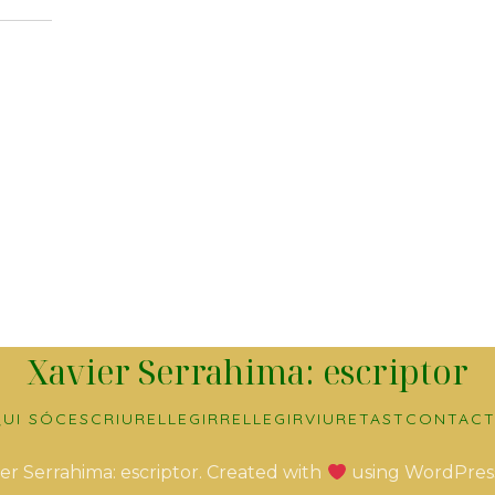
Xavier Serrahima: escriptor
UI SÓC
ESCRIURE
LLEGIR
RELLEGIR
VIURE
TAST
CONTACT
er Serrahima: escriptor. Created with
using WordPres