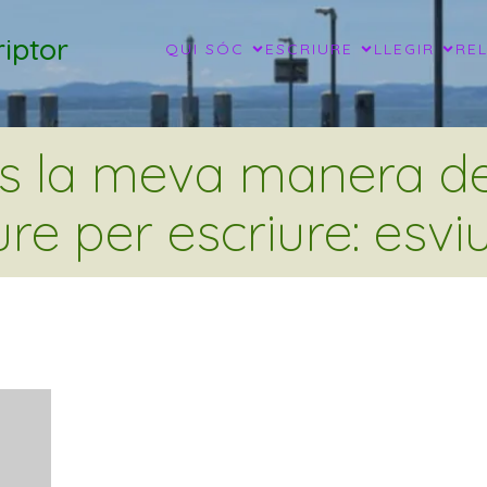
iptor
QUI SÓC
ESCRIURE
LLEGIR
RE
és la meva manera de 
ure per escriure: esviu