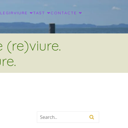
LLEGIR
VIURE
TAST
CONTACTE
(re)viure.
re.