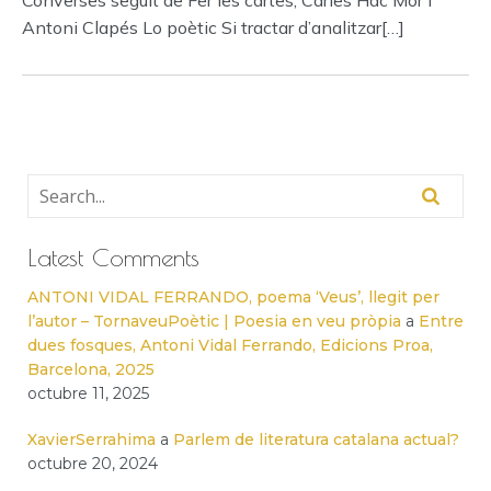
Converses seguit de Fer les cartes, Carles Hac Mor i
Antoni Clapés Lo poètic Si tractar d’analitzar[…]
Latest Comments
ANTONI VIDAL FERRANDO, poema ‘Veus’, llegit per
l’autor – TornaveuPoètic | Poesia en veu pròpia
a
Entre
dues fosques, Antoni Vidal Ferrando, Edicions Proa,
Barcelona, 2025
octubre 11, 2025
XavierSerrahima
a
Parlem de literatura catalana actual?
octubre 20, 2024