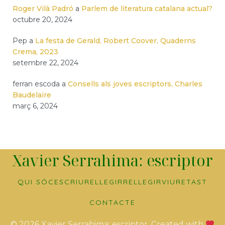
Roger Vilà Padró
a
Parlem de literatura catalana actual?
octubre 20, 2024
Pep
a
La festa de Gerald, Robert Coover, Quaderns
Crema, 2023
setembre 22, 2024
ferran escoda
a
Consells als joves escriptors, Charles
Baudelaire
març 6, 2024
Xavier Serrahima: escriptor
QUI SÓC
ESCRIURE
LLEGIR
RELLEGIR
VIURE
TAST
CONTACTE
© 2026 Xavier Serrahima: escriptor. Created with