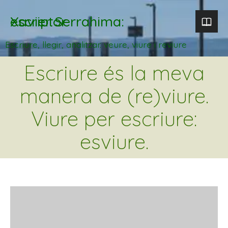
Xavier Serrahima: escriptor
Escriure, llegir, analitzar. veure, viure i reviure
Escriure és la meva
manera de (re)viure.
Viure per escriure:
esviure.