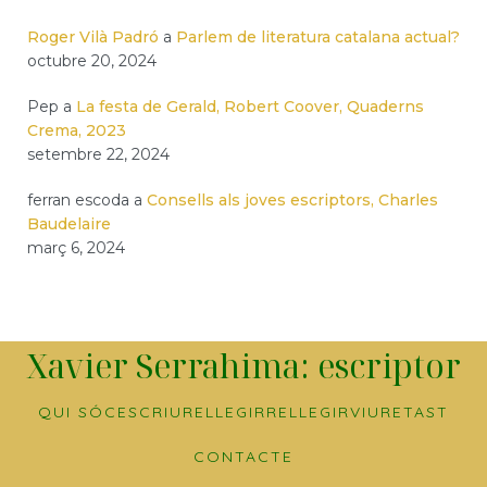
Roger Vilà Padró
a
Parlem de literatura catalana actual?
octubre 20, 2024
Pep
a
La festa de Gerald, Robert Coover, Quaderns
Crema, 2023
setembre 22, 2024
ferran escoda
a
Consells als joves escriptors, Charles
Baudelaire
març 6, 2024
Xavier Serrahima: escriptor
QUI SÓC
ESCRIURE
LLEGIR
RELLEGIR
VIURE
TAST
CONTACTE