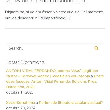
Teories del no, Eduard Sanahuja Yll
Diguem no, si volem ésser No crec que sigui el moment,
ara, de descobrir ni la importància[…]
Latest Comments
ANTONI VIDAL FERRANDO, poema ‘Veus’, llegit per
l’autor – TornaveuPoètic | Poesia en veu pròpia
a
Entre
dues fosques, Antoni Vidal Ferrando, Edicions Proa,
Barcelona, 2025
octubre 11, 2025
XavierSerrahima
a
Parlem de literatura catalana actual?
octubre 20, 2024