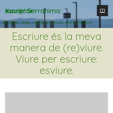
Xavier Serrahima: escriptor
Escriure, llegir, analitzar. veure, viure i reviure
Escriure és la meva
manera de (re)viure.
Viure per escriure:
esviure.