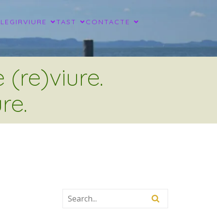
LLEGIR
VIURE
TAST
CONTACTE
(re)viure.
re.