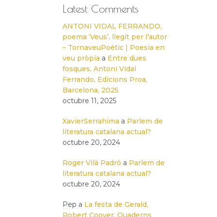
Latest Comments
ANTONI VIDAL FERRANDO,
poema ‘Veus’, llegit per l’autor
– TornaveuPoètic | Poesia en
veu pròpia
a
Entre dues
fosques, Antoni Vidal
Ferrando, Edicions Proa,
Barcelona, 2025
octubre 11, 2025
XavierSerrahima
a
Parlem de
literatura catalana actual?
octubre 20, 2024
Roger Vilà Padró
a
Parlem de
literatura catalana actual?
octubre 20, 2024
Pep
a
La festa de Gerald,
Robert Coover, Quaderns