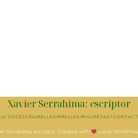
Xavier Serrahima: escriptor
UI SÓC
ESCRIURE
LLEGIR
RELLEGIR
VIURE
TAST
CONTACT
er Serrahima: escriptor. Created with
using WordPres