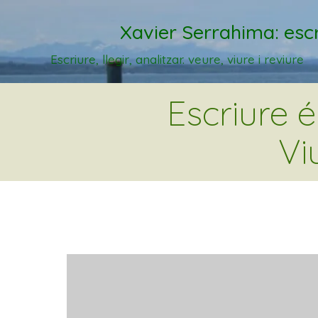
Xavier Serrahima: escr
Escriure, llegir, analitzar. veure, viure i reviure
Escriure 
Vi