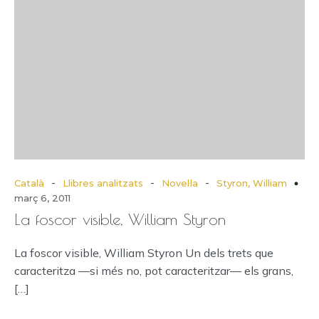
-
-
-
Català
Llibres analitzats
Novel·la
Styron, William
març 6, 2011
La foscor visible, William Styron
La foscor visible, William Styron Un dels trets que
caracteritza —si més no, pot caracteritzar— els grans,
[…]