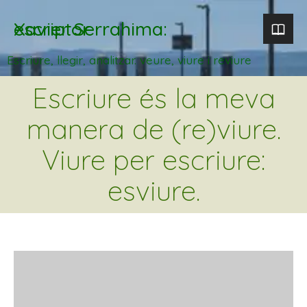
Xavier Serrahima: escriptor
Escriure, llegir, analitzar. veure, viure i reviure
Escriure és la meva
manera de (re)viure.
Viure per escriure:
esviure.