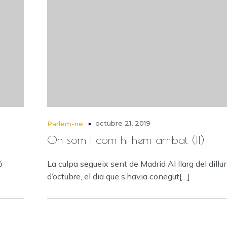
octubre 21, 2019
Parlem-ne
On som i com hi hem arribat (II)
ó
La culpa segueix sent de Madrid Al llarg del dillu
d’octubre, el dia que s’havia conegut[…]