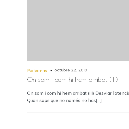
octubre 22, 2019
Parlem-ne
On som i com hi hem arribat (III)
On som i com hi hem arribat (III) Desviar l’atenci
Quan saps que no només no has[…]