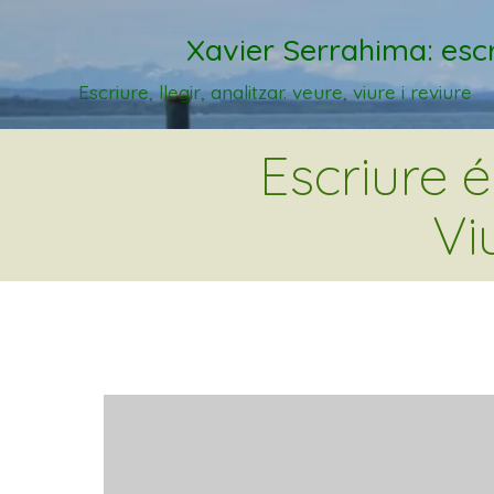
Xavier Serrahima: escr
Escriure, llegir, analitzar. veure, viure i reviure
Escriure 
Vi