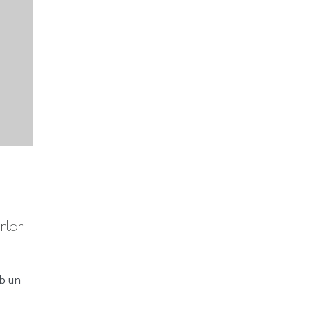
rlar
b un