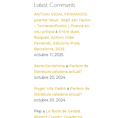
Latest Comments
ANTONI VIDAL FERRANDO,
poema ‘Veus’, llegit per l’autor
– TornaveuPoètic | Poesia en
veu pròpia
a
Entre dues
fosques, Antoni Vidal
Ferrando, Edicions Proa,
Barcelona, 2025
octubre 11, 2025
XavierSerrahima
a
Parlem de
literatura catalana actual?
octubre 20, 2024
Roger Vilà Padró
a
Parlem de
literatura catalana actual?
octubre 20, 2024
Pep
a
La festa de Gerald,
Robert Coover, Quaderns