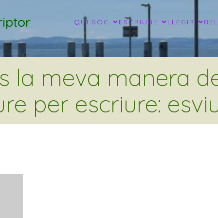
iptor
QUI SÓC
ESCRIURE
LLEGIR
RE
és la meva manera de 
ure per escriure: esviu