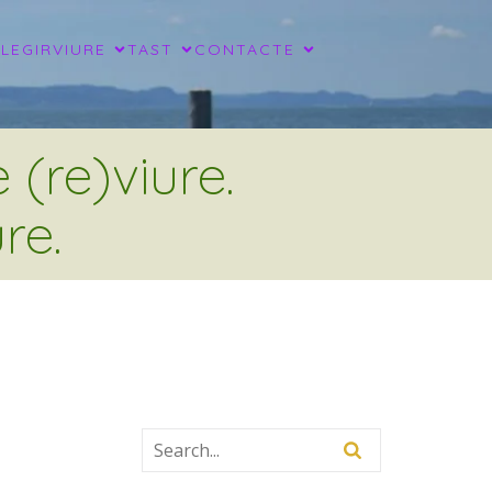
LLEGIR
VIURE
TAST
CONTACTE
(re)viure.
re.