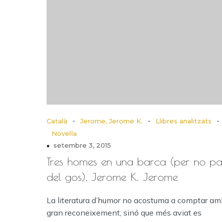
-
-
-
Català
Jerome, Jerome K.
Llibres analitzats
Novel·la
setembre 3, 2015
Tres homes en una barca (per no pa
del gos), Jerome K. Jerome
La literatura d’humor no acostuma a comptar am
gran reconeixement, sinó que més aviat es