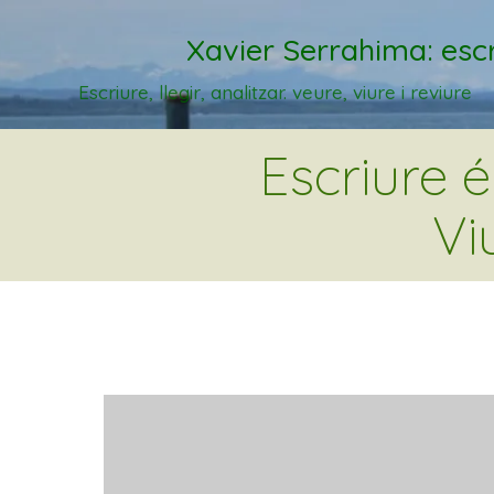
Xavier Serrahima: escr
Escriure, llegir, analitzar. veure, viure i reviure
Escriure 
Vi