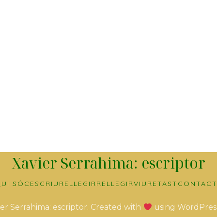
Xavier Serrahima: escriptor
UI SÓC
ESCRIURE
LLEGIR
RELLEGIR
VIURE
TAST
CONTACT
er Serrahima: escriptor. Created with
using WordPres