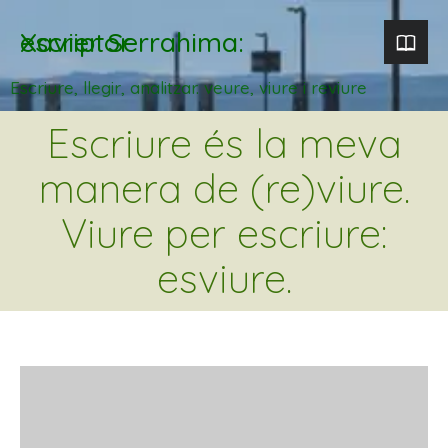
Xavier Serrahima: escriptor
Escriure, llegir, analitzar. veure, viure i reviure
Escriure és la meva
manera de (re)viure.
Viure per escriure:
esviure.