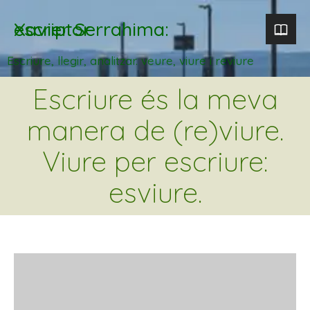
Xavier Serrahima: escriptor
Escriure, llegir, analitzar. veure, viure i reviure
Escriure és la meva
manera de (re)viure.
Viure per escriure:
esviure.