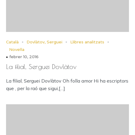
-
-
-
Català
Dovlàtov, Serguei
Llibres analitzats
Novel·la
febrer 10, 2016
La filial, Serguei Dovlàtov
La filial, Serguei Dovlàtov Oh folla amor Hi ha escriptors
que , per la raó que sigui,[…]