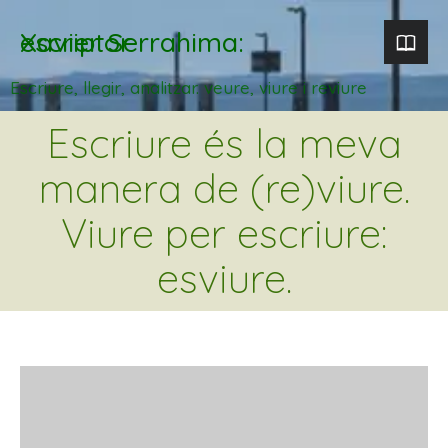
Xavier Serrahima: escriptor
Escriure, llegir, analitzar. veure, viure i reviure
Escriure és la meva
manera de (re)viure.
Viure per escriure:
esviure.