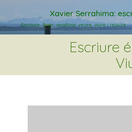
Xavier Serrahima: escr
Escriure, llegir, analitzar. veure, viure i reviure
Escriure 
Vi