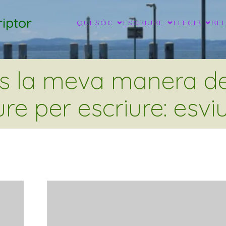
iptor
QUI SÓC
ESCRIURE
LLEGIR
RE
és la meva manera de 
ure per escriure: esviu