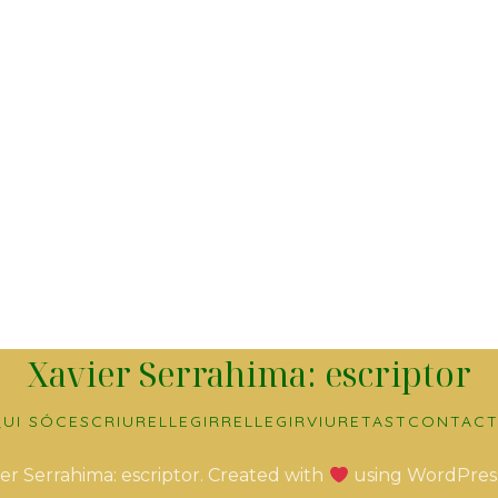
Xavier Serrahima: escriptor
UI SÓC
ESCRIURE
LLEGIR
RELLEGIR
VIURE
TAST
CONTACT
er Serrahima: escriptor. Created with
using WordPres