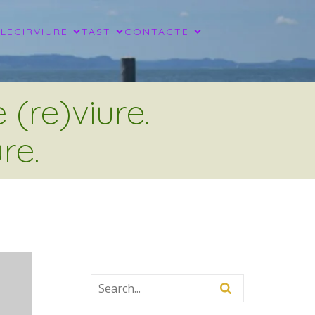
LLEGIR
VIURE
TAST
CONTACTE
(re)viure.
re.