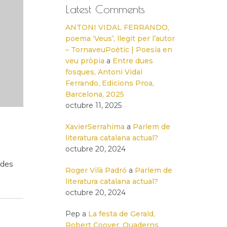
Latest Comments
ANTONI VIDAL FERRANDO,
poema ‘Veus’, llegit per l’autor
– TornaveuPoètic | Poesia en
veu pròpia
a
Entre dues
fosques, Antoni Vidal
Ferrando, Edicions Proa,
Barcelona, 2025
octubre 11, 2025
XavierSerrahima
a
Parlem de
literatura catalana actual?
octubre 20, 2024
 des
Roger Vilà Padró
a
Parlem de
literatura catalana actual?
octubre 20, 2024
Pep
a
La festa de Gerald,
Robert Coover, Quaderns