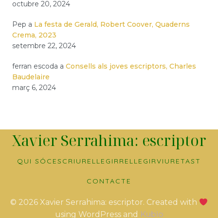
octubre 20, 2024
Pep
a
La festa de Gerald, Robert Coover, Quaderns
Crema, 2023
setembre 22, 2024
ferran escoda
a
Consells als joves escriptors, Charles
Baudelaire
març 6, 2024
Xavier Serrahima: escriptor
QUI SÓC
ESCRIURE
LLEGIR
RELLEGIR
VIURE
TAST
CONTACTE
© 2026 Xavier Serrahima: escriptor. Created with
using WordPress and
Kubio