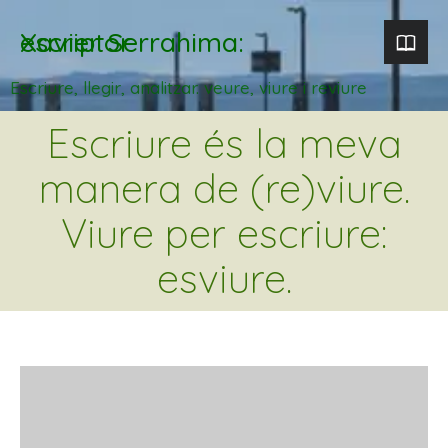
Xavier Serrahima: escriptor
Escriure, llegir, analitzar. veure, viure i reviure
Escriure és la meva
manera de (re)viure.
Viure per escriure:
esviure.