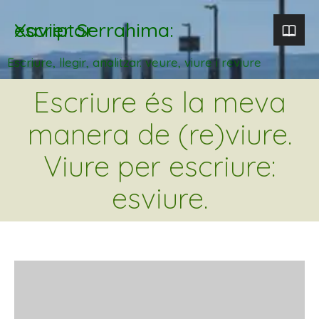
Xavier Serrahima: escriptor
Escriure, llegir, analitzar. veure, viure i reviure
Escriure és la meva
manera de (re)viure.
Viure per escriure:
esviure.