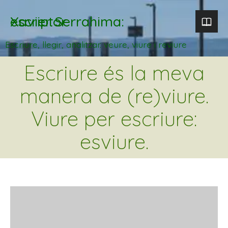
Xavier Serrahima: escriptor
Escriure, llegir, analitzar. veure, viure i reviure
Escriure és la meva
manera de (re)viure.
Viure per escriure:
esviure.