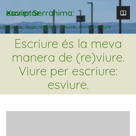
Xavier Serrahima: escriptor
Escriure, llegir, analitzar. veure, viure i reviure
Escriure és la meva
manera de (re)viure.
Viure per escriure:
esviure.