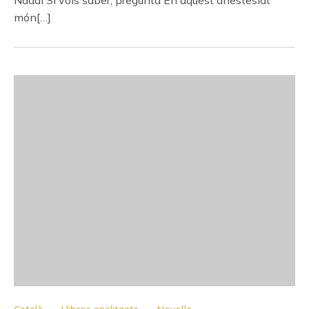
Nadal Si vols saber, pregunta En aquest anestesiat
món[…]
-
-
-