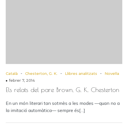
-
-
-
Català
Chesterton, G. K.
Llibres analitzats
Novel·la
febrer 7, 2014
Els relats del pare Brown, G. K. Chesterton
En un món literari tan sotmès a les modes —quan no a
la imitació automàtica— sempre és[…]