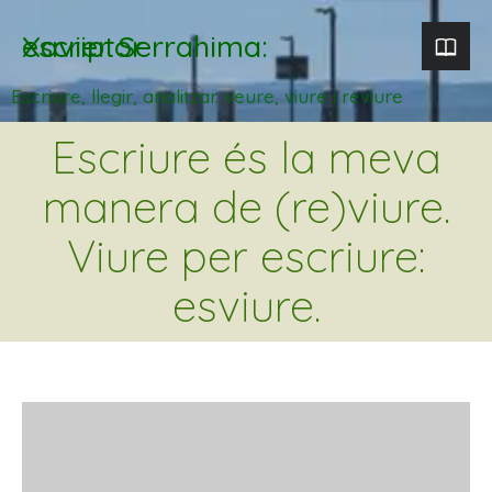
Xavier Serrahima: escriptor
Escriure, llegir, analitzar. veure, viure i reviure
Escriure és la meva
manera de (re)viure.
Viure per escriure:
esviure.